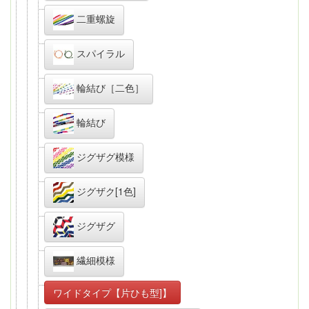
二重螺旋
スパイラル
輪結び［二色］
輪結び
ジグザグ模様
ジグザク[1色]
ジグザグ
繊細模様
ワイドタイプ【片ひも型]】