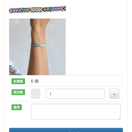
6 個
在庫数
発注数
-
+
備考