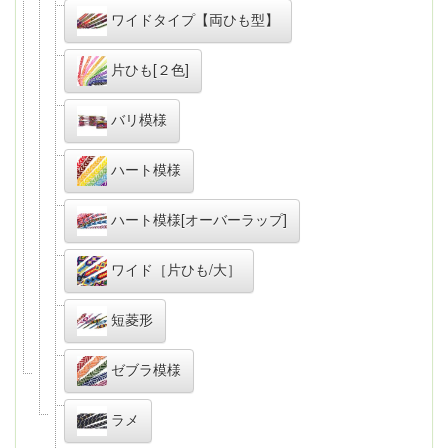
ワイドタイプ【両ひも型】
片ひも[２色]
バリ模様
ハート模様
ハート模様[オーバーラップ]
ワイド［片ひも/大］
短菱形
ゼブラ模様
ラメ