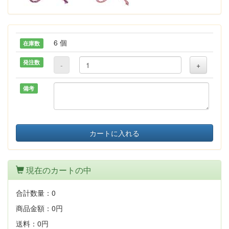
6 個
在庫数
発注数
-
+
備考
カートに入れる
現在のカートの中
合計数量：
0
商品金額：
0円
送料：
0円