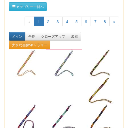
カテゴリー一覧へ
«
1
2
3
4
5
6
7
8
»
メイン
全長
クローズアップ
装着
大きな画像:ギャラリー