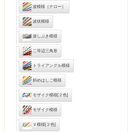
波模様［ナロー］
波状模様
波しぶき模様
二等辺三角形
トライアングル模様
斜めはしご模様
モザイク模様[２色]
モザイク模様
Ｖ模様[２色]