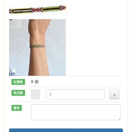
9 個
在庫数
発注数
-
+
備考