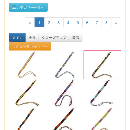
カテゴリー一覧へ
«
1
2
3
4
5
6
7
8
»
メイン
全長
クローズアップ
装着
大きな画像:ギャラリー