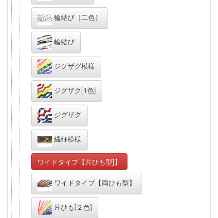
輪結び［二色］
輪結び
ジグザグ模様
ジグザク[1色]
ジグザグ
繊細模様
ワイドタイプ【片ひも型]】
ワイドタイプ【両ひも型】
片ひも[２色]