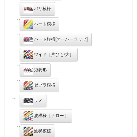
バリ模様
ハート模様
ハート模様[オーバーラップ]
ワイド［片ひも/大］
短菱形
ゼブラ模様
ラメ
波模様［ナロー］
波状模様