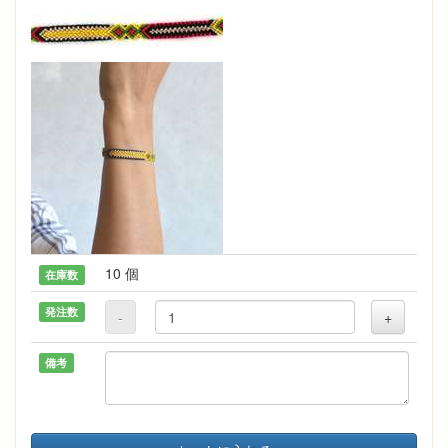
10 個
在庫数
発注数
-
+
備考