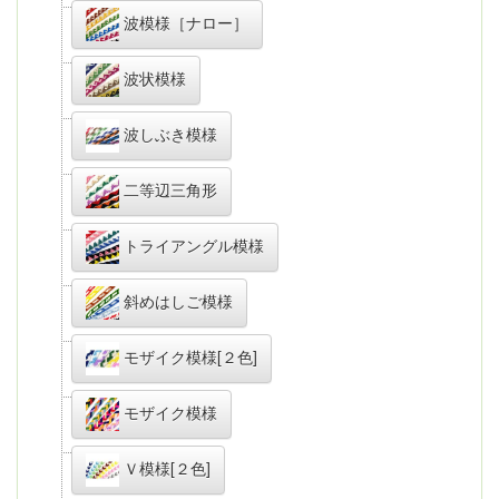
波模様［ナロー］
波状模様
波しぶき模様
二等辺三角形
トライアングル模様
斜めはしご模様
モザイク模様[２色]
モザイク模様
Ｖ模様[２色]