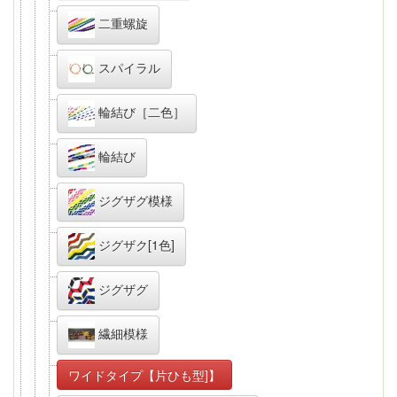
二重螺旋
スパイラル
輪結び［二色］
輪結び
ジグザグ模様
ジグザク[1色]
ジグザグ
繊細模様
ワイドタイプ【片ひも型]】