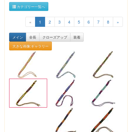
カテゴリー一覧へ
«
1
2
3
4
5
6
7
8
»
メイン
全長
クローズアップ
装着
大きな画像:ギャラリー