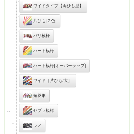
ワイドタイプ【両ひも型】
片ひも[２色]
バリ模様
ハート模様
ハート模様[オーバーラップ]
ワイド［片ひも/大］
短菱形
ゼブラ模様
ラメ