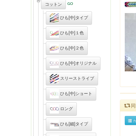
コットン
ひも[中]タイプ
ひも[中]１色
ひも[中]２色
ひも[中]オリジナル
スリーストライプ
ひも[中]ショート
同
ロング
カ
ひも[細]タイプ