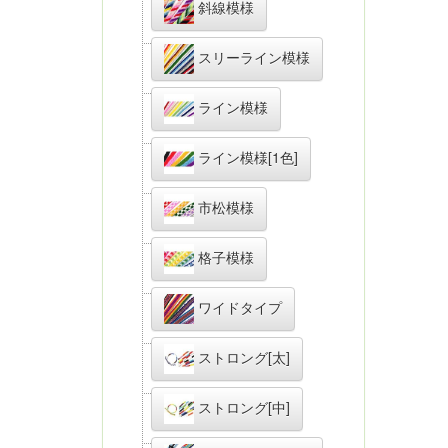
斜線模様
スリーライン模様
ライン模様
ライン模様[1色]
市松模様
格子模様
ワイドタイプ
ストロング[太]
ストロング[中]