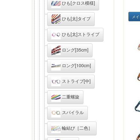
ひも[クロス模様]
メイ
ひも[太]タイプ
ひも[太]ストライプ
ロング[35cm]
ロング[100cm]
ストライプ[中]
二重螺旋
スパイラル
輪結び［二色］