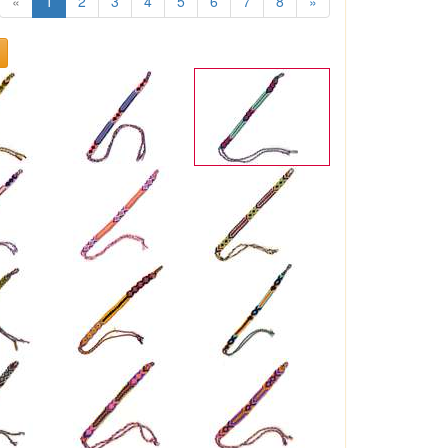
«
1
2
3
4
5
6
7
8
»