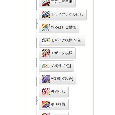
二等辺三角形
トライアングル模様
斜めはしご模様
モザイク模様[２色]
モザイク模様
Ｖ模様[２色]
V模様[複数色]
矢羽模様
菱形模様