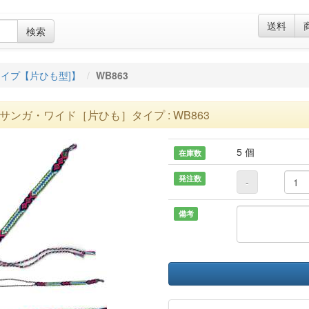
送料
検索
イプ【片ひも型]】
WB863
サンガ・ワイド［片ひも］タイプ : WB863
5 個
在庫数
発注数
-
備考