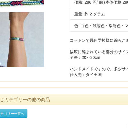
価格:
286 円
/ 個
(本体価格:26
重量: 約 2 グラム
色: 白色・浅葱色・常磐色・
コットンで幾何学模様に編みこ
幅広に編まれている部分のサイズ：
全長：20～30cm
ハンドメイドですので、多少サ
仕入先：タイ王国
じカテゴリーの他の商品
テゴリー一覧へ