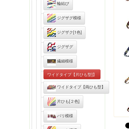
輪結び
ジグザグ模様
ジグザク[1色]
ジグザグ
繊細模様
ワイドタイプ【片ひも型]】
ワイドタイプ【両ひも型】
片ひも[２色]
バリ模様