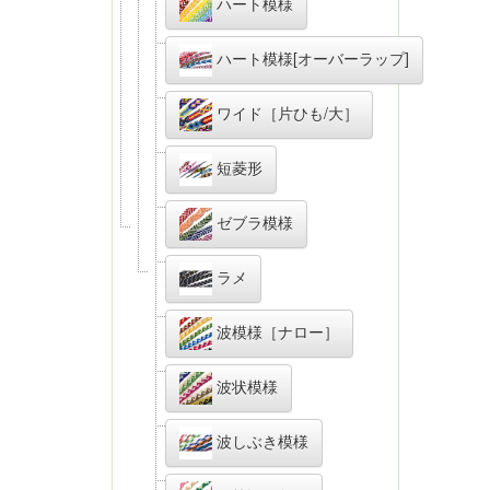
ハート模様
ハート模様[オーバーラップ]
ワイド［片ひも/大］
短菱形
ゼブラ模様
ラメ
波模様［ナロー］
波状模様
波しぶき模様