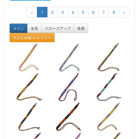
«
1
2
3
4
5
6
7
8
»
メイン
全長
クローズアップ
装着
大きな画像:ギャラリー