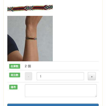
2 個
在庫数
発注数
-
+
備考