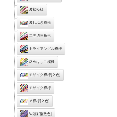
波状模様
波しぶき模様
二等辺三角形
トライアングル模様
斜めはしご模様
モザイク模様[２色]
モザイク模様
Ｖ模様[２色]
V模様[複数色]