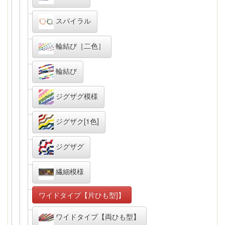
スパイラル
輪結び［二色］
輪結び
ジグザグ模様
ジグザク[1色]
ジグザグ
繊細模様
ワイドタイプ【片ひも型]】
ワイドタイプ【両ひも型】