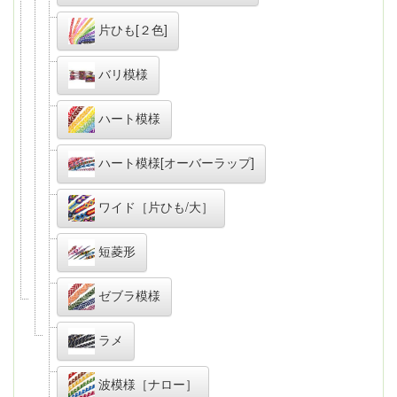
片ひも[２色]
バリ模様
ハート模様
ハート模様[オーバーラップ]
ワイド［片ひも/大］
短菱形
ゼブラ模様
ラメ
波模様［ナロー］