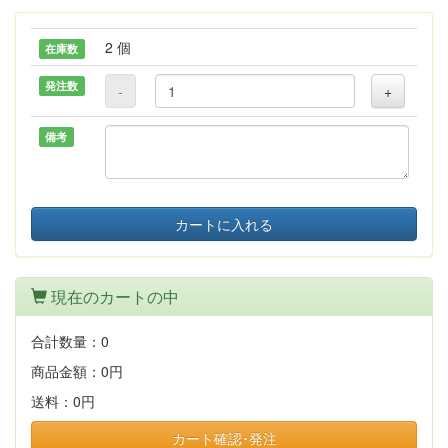
2 個
在庫数
発注数
-
+
備考
カートに入れる
現在のカートの中
合計数量：
0
商品金額：
0円
送料：
0円
カート確認･発注