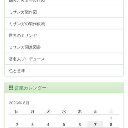
編みこみ文字製作図
ミサンガ製作図
ミサンガの製作依頼
世界のミサンガ
ミサンガ関連図書
著名人プロデュース
色と意味
営業カレンダー
2026年 8月
日
月
火
水
木
金
土
1
2
3
4
5
6
7
8