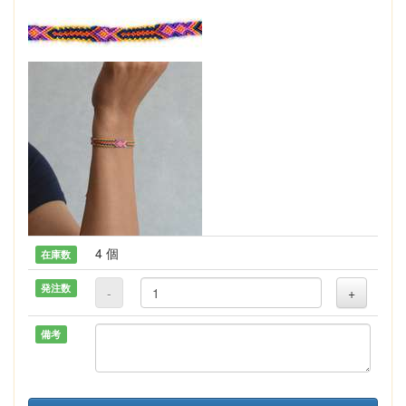
4 個
在庫数
発注数
-
+
備考