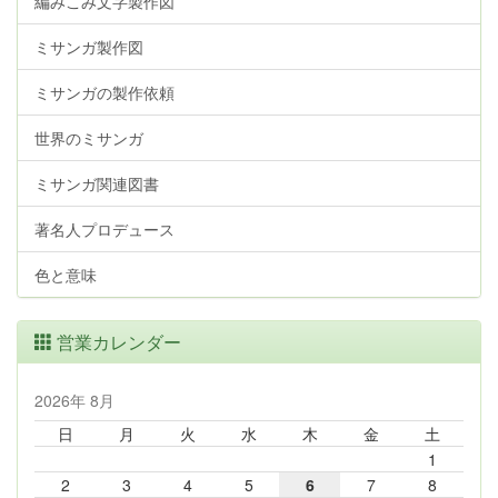
編みこみ文字製作図
ミサンガ製作図
ミサンガの製作依頼
世界のミサンガ
ミサンガ関連図書
著名人プロデュース
色と意味
営業カレンダー
2026年 8月
日
月
火
水
木
金
土
1
2
3
4
5
6
7
8