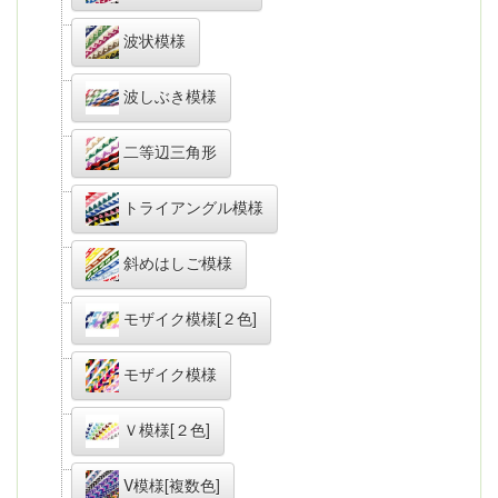
波状模様
波しぶき模様
二等辺三角形
トライアングル模様
斜めはしご模様
モザイク模様[２色]
モザイク模様
Ｖ模様[２色]
V模様[複数色]