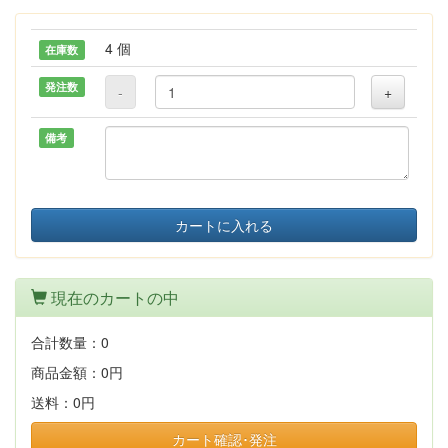
4 個
在庫数
発注数
-
+
備考
カートに入れる
現在のカートの中
合計数量：
0
商品金額：
0円
送料：
0円
カート確認･発注