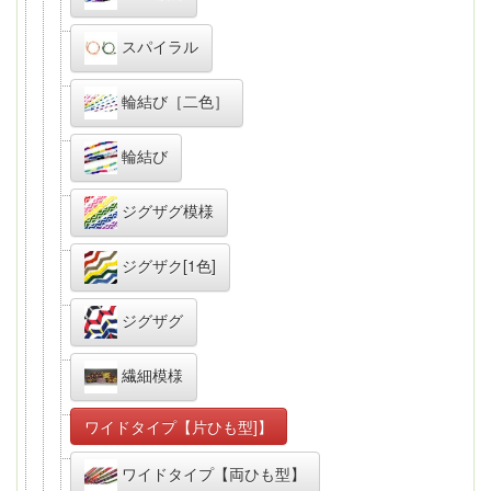
スパイラル
輪結び［二色］
輪結び
ジグザグ模様
ジグザク[1色]
ジグザグ
繊細模様
ワイドタイプ【片ひも型]】
ワイドタイプ【両ひも型】