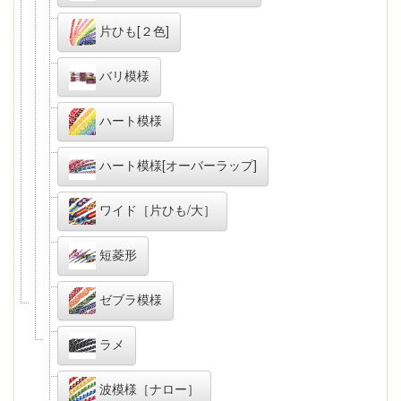
片ひも[２色]
バリ模様
ハート模様
ハート模様[オーバーラップ]
ワイド［片ひも/大］
短菱形
ゼブラ模様
ラメ
波模様［ナロー］