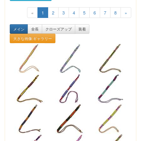
«
1
2
3
4
5
6
7
8
»
メイン
全長
クローズアップ
装着
大きな画像:ギャラリー