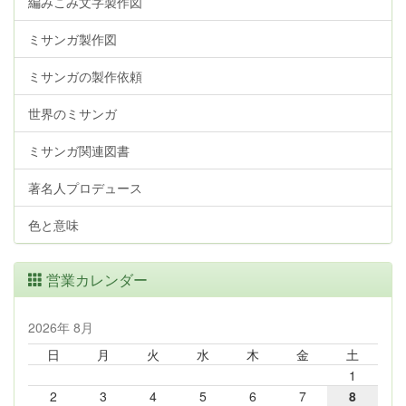
編みこみ文字製作図
ミサンガ製作図
ミサンガの製作依頼
世界のミサンガ
ミサンガ関連図書
著名人プロデュース
色と意味
営業カレンダー
2026年 8月
日
月
火
水
木
金
土
1
2
3
4
5
6
7
8