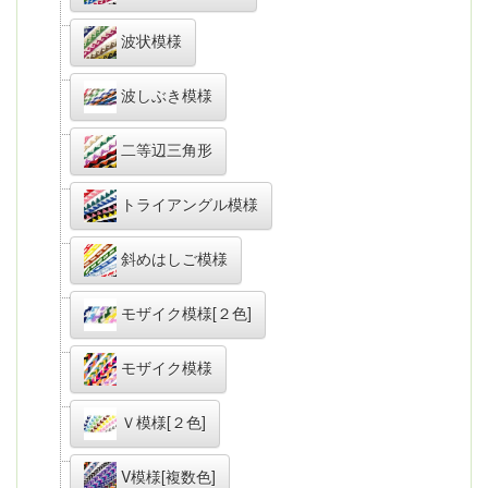
波状模様
波しぶき模様
二等辺三角形
トライアングル模様
斜めはしご模様
モザイク模様[２色]
モザイク模様
Ｖ模様[２色]
V模様[複数色]