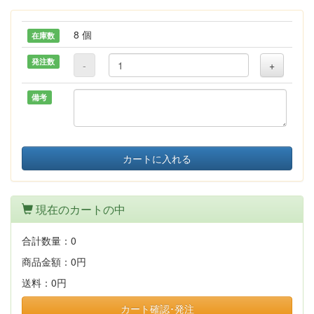
8 個
在庫数
発注数
-
+
備考
カートに入れる
現在のカートの中
合計数量：
0
商品金額：
0円
送料：
0円
カート確認･発注