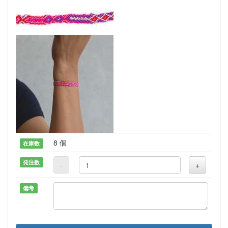
8 個
在庫数
発注数
-
+
備考