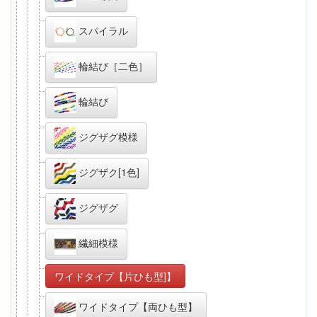
スパイラル
輪結び［二色］
輪結び
ジグザグ模様
ジグザク[1色]
ジグザグ
繊細模様
ワイドタイプ【片ひも型]】
ワイドタイプ【両ひも型】