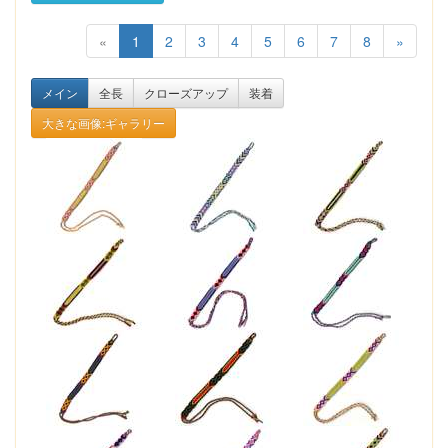
«
1
2
3
4
5
6
7
8
»
メイン
全長
クローズアップ
装着
大きな画像:ギャラリー