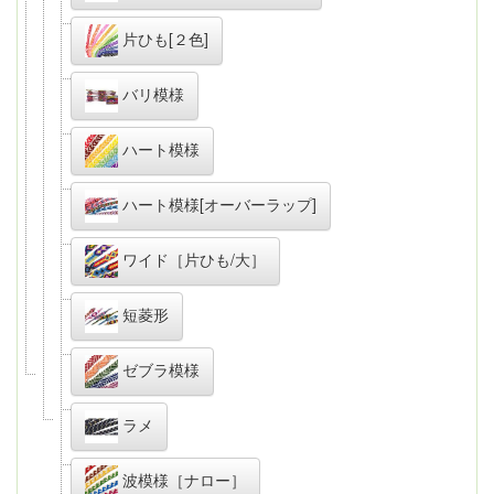
片ひも[２色]
バリ模様
ハート模様
ハート模様[オーバーラップ]
ワイド［片ひも/大］
短菱形
ゼブラ模様
ラメ
波模様［ナロー］