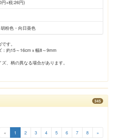
0円+税:26円)
・胡粉色・向日葵色
ガです。
約15～16cmｘ幅8～9mm
イズ、柄の異なる場合があります。
345
«
1
2
3
4
5
6
7
8
»