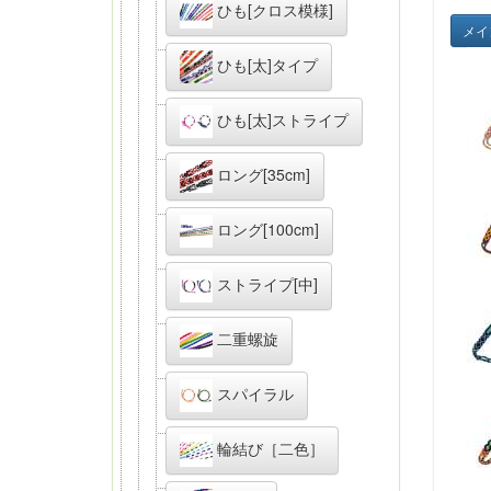
ひも[クロス模様]
メイ
ひも[太]タイプ
ひも[太]ストライプ
ロング[35cm]
ロング[100cm]
ストライプ[中]
二重螺旋
スパイラル
輪結び［二色］