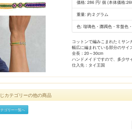
価格:
286 円
/ 個
(本体価格:26
重量: 約 2 グラム
色: 瑠璃色・躑躅色・常盤色
コットンで編みこまれたミサン
幅広に編まれている部分のサイズ：
全長：20～30cm
ハンドメイドですので、多少サ
仕入先：タイ王国
じカテゴリーの他の商品
テゴリー一覧へ