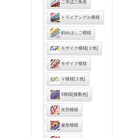
二等辺三角形
トライアングル模様
斜めはしご模様
モザイク模様[２色]
モザイク模様
Ｖ模様[２色]
V模様[複数色]
矢羽模様
菱形模様