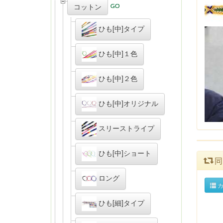
コットン
ひも[中]タイプ
ひも[中]１色
ひも[中]２色
ひも[中]オリジナル
スリーストライプ
ひも[中]ショート
同
ロング
カ
ひも[細]タイプ