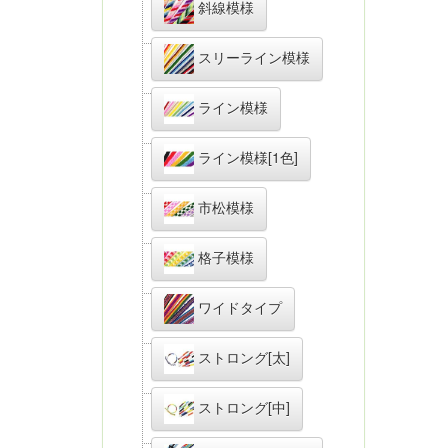
斜線模様
スリーライン模様
ライン模様
ライン模様[1色]
市松模様
格子模様
ワイドタイプ
ストロング[太]
ストロング[中]