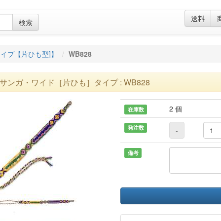
送料
検索
イプ【片ひも型]】
WB828
サンガ・ワイド［片ひも］タイプ : WB828
2 個
在庫数
発注数
-
備考