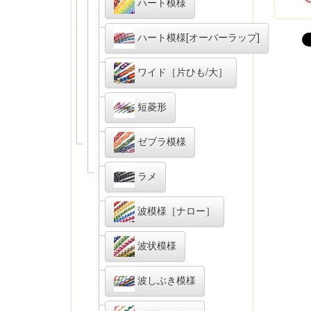
ハート模様
ハート模様[オーバーラップ]
ワイド［片ひも/大］
短菱形
ゼブラ模様
ラメ
波模様［ナロー］
波状模様
波しぶき模様