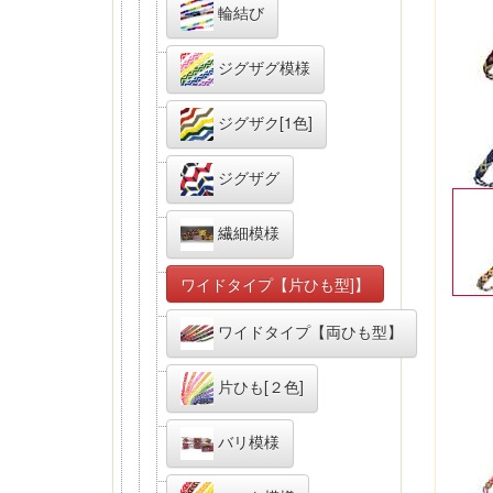
輪結び
ジグザグ模様
ジグザク[1色]
ジグザグ
繊細模様
ワイドタイプ【片ひも型]】
ワイドタイプ【両ひも型】
片ひも[２色]
バリ模様