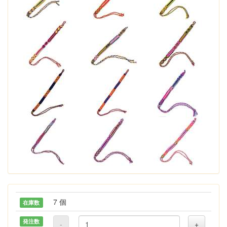
7 個
在庫数
発注数
-
+