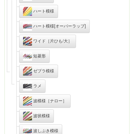
ハート模様
ハート模様[オーバーラップ]
ワイド［片ひも/大］
短菱形
ゼブラ模様
ラメ
波模様［ナロー］
波状模様
波しぶき模様