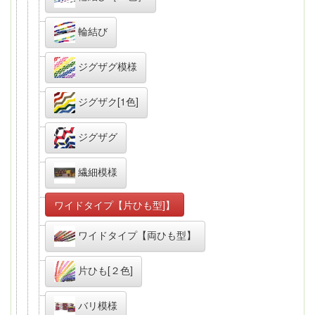
輪結び
ジグザグ模様
ジグザク[1色]
ジグザグ
繊細模様
ワイドタイプ【片ひも型]】
ワイドタイプ【両ひも型】
片ひも[２色]
バリ模様