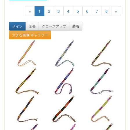
«
1
2
3
4
5
6
7
8
»
メイン
全長
クローズアップ
装着
大きな画像:ギャラリー