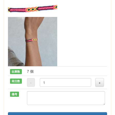
7 個
在庫数
発注数
-
+
備考