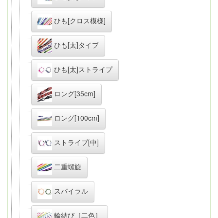
ひも[クロス模様]
ひも[太]タイプ
ひも[太]ストライプ
ロング[35cm]
ロング[100cm]
ストライプ[中]
二重螺旋
スパイラル
輪結び［二色］