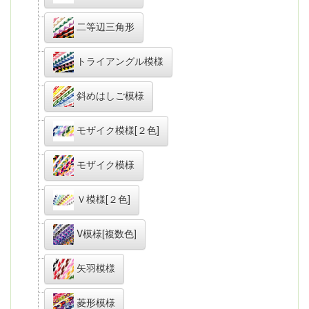
二等辺三角形
トライアングル模様
斜めはしご模様
モザイク模様[２色]
モザイク模様
Ｖ模様[２色]
V模様[複数色]
矢羽模様
菱形模様