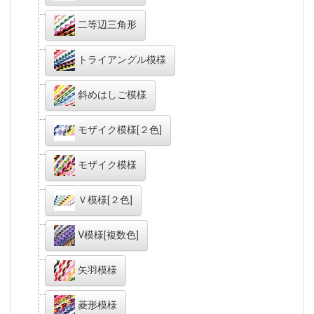
二等辺三角形
トライアングル模様
斜めはしご模様
モザイク模様[２色]
モザイク模様
Ｖ模様[２色]
V模様[複数色]
矢羽模様
菱形模様