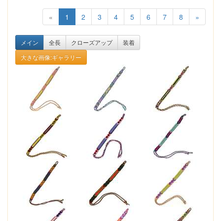
«
1
2
3
4
5
6
7
8
»
メイン
全長
クローズアップ
装着
大きな画像:ギャラリー