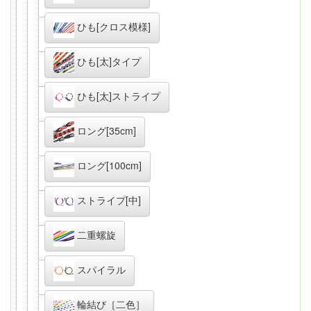
ひも[クロス模様]
ひも[太]タイプ
ひも[太]ストライプ
ロング[35cm]
ロング[100cm]
ストライプ[中]
二重螺旋
スパイラル
輪結び［二色］