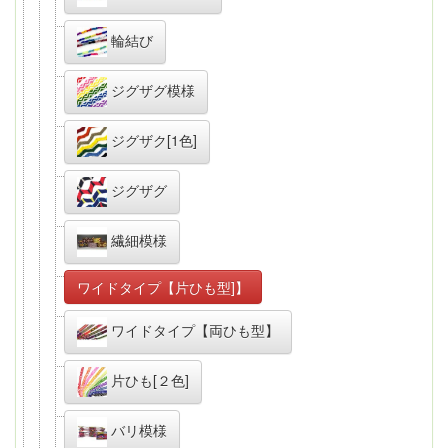
輪結び
ジグザグ模様
ジグザク[1色]
ジグザグ
繊細模様
ワイドタイプ【片ひも型]】
ワイドタイプ【両ひも型】
片ひも[２色]
バリ模様