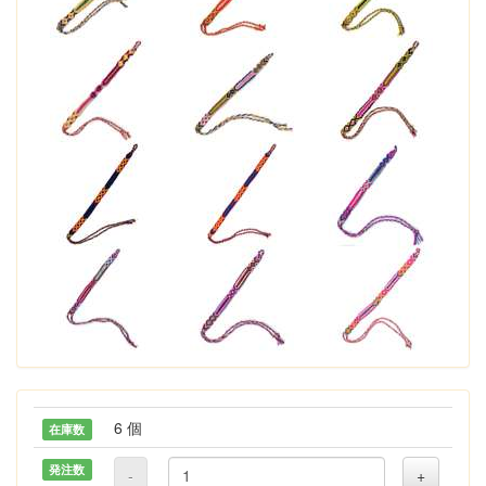
6 個
在庫数
発注数
-
+