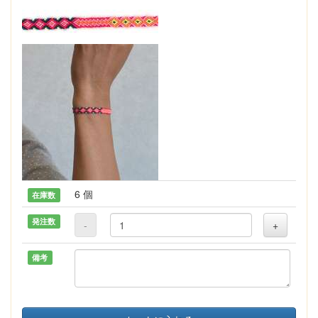
6 個
在庫数
発注数
-
+
備考