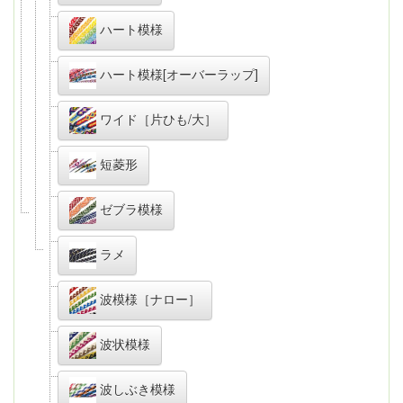
ハート模様
ハート模様[オーバーラップ]
ワイド［片ひも/大］
短菱形
ゼブラ模様
ラメ
波模様［ナロー］
波状模様
波しぶき模様