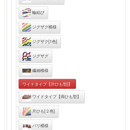
輪結び
ジグザグ模様
ジグザク[1色]
ジグザグ
繊細模様
ワイドタイプ【片ひも型]】
ワイドタイプ【両ひも型】
片ひも[２色]
バリ模様