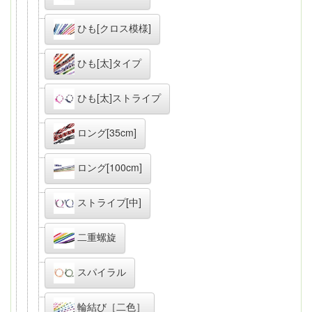
ひも[クロス模様]
ひも[太]タイプ
ひも[太]ストライプ
ロング[35cm]
ロング[100cm]
ストライプ[中]
二重螺旋
スパイラル
輪結び［二色］