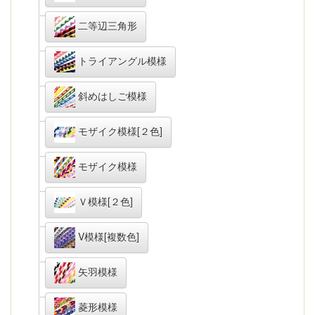
二等辺三角形
トライアングル模様
斜めはしご模様
モザイク模様[２色]
モザイク模様
Ｖ模様[２色]
V模様[複数色]
矢羽模様
菱形模様