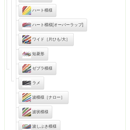
ハート模様
ハート模様[オーバーラップ]
ワイド［片ひも/大］
短菱形
ゼブラ模様
ラメ
波模様［ナロー］
波状模様
波しぶき模様