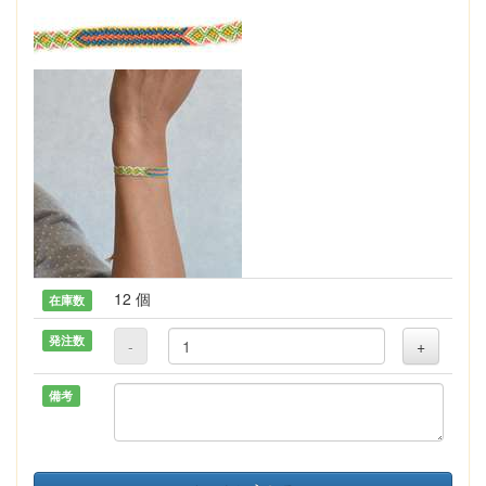
12 個
在庫数
発注数
-
+
備考