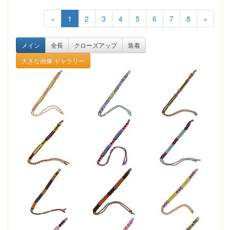
«
1
2
3
4
5
6
7
8
»
メイン
全長
クローズアップ
装着
大きな画像:ギャラリー