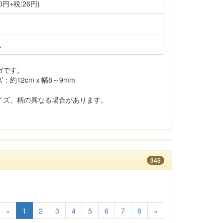
0円+税:26円)
色
ガです。
約12cmｘ幅8～9mm
イズ、柄の異なる場合があります。
345
«
1
2
3
4
5
6
7
8
»