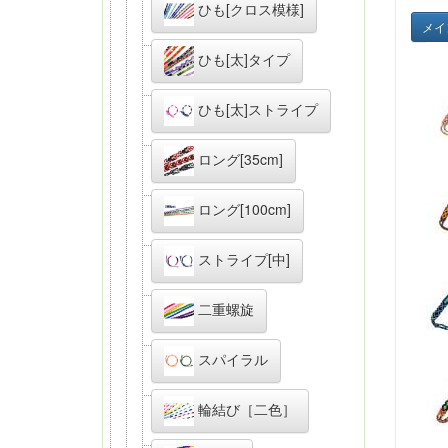
ひも[クロス模様]
メイ
ひも[太]タイプ
ひも[太]ストライプ
ロング[35cm]
ロング[100cm]
ストライプ[中]
二重螺旋
スパイラル
輪結び［二色］