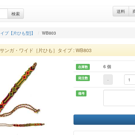
送料
検索
イプ【片ひも型]】
WB803
サンガ・ワイド［片ひも］タイプ : WB803
6 個
在庫数
発注数
-
備考