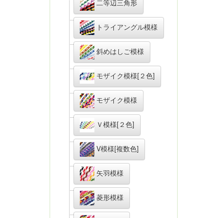
二等辺三角形
トライアングル模様
斜めはしご模様
モザイク模様[２色]
モザイク模様
Ｖ模様[２色]
V模様[複数色]
矢羽模様
菱形模様