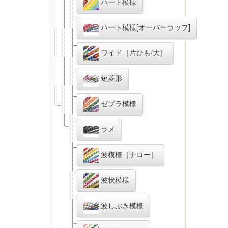
ハート模様
ハート模様[オーバーラップ]
ワイド［片ひも/大］
短菱形
ゼブラ模様
ラメ
波模様［ナロー］
波状模様
波しぶき模様