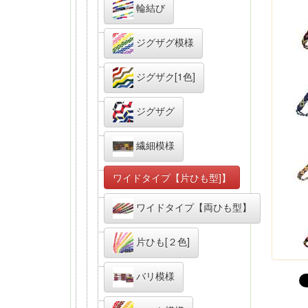
輪結び
ジグザグ模様
ジグザク[1色]
ジグザグ
繊細模様
ワイドタイプ【片ひも型]】
ワイドタイプ【両ひも型】
片ひも[２色]
バリ模様