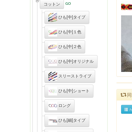
コットン
ひも[中]タイプ
ひも[中]１色
ひも[中]２色
ひも[中]オリジナル
スリーストライプ
ひも[中]ショート
同
ロング
カ
ひも[細]タイプ