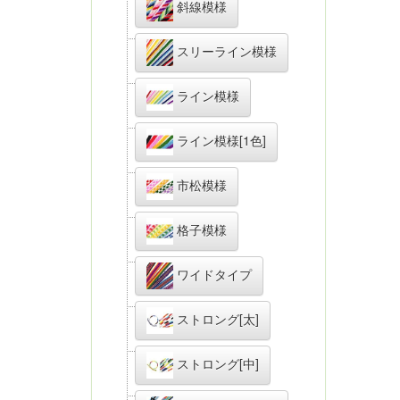
斜線模様
スリーライン模様
ライン模様
ライン模様[1色]
市松模様
格子模様
ワイドタイプ
ストロング[太]
ストロング[中]