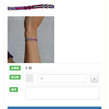
5 個
在庫数
発注数
-
+
備考