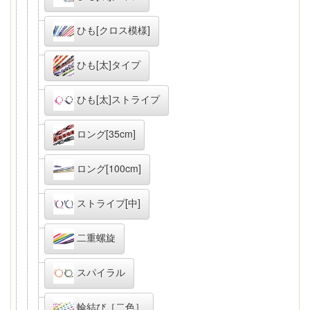
ひも[クロス模様]
ひも[太]タイプ
ひも[太]ストライプ
ロング[35cm]
ロング[100cm]
ストライプ[中]
二重螺旋
スパイラル
輪結び［二色］