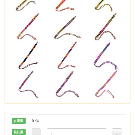
5 個
在庫数
発注数
-
+