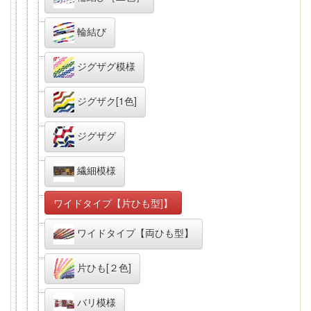
輪結び
ジグザグ模様
ジグザク[1色]
ジグザグ
繊細模様
ワイドタイプ【片ひも型]】
ワイドタイプ【両ひも型】
片ひも[２色]
バリ模様