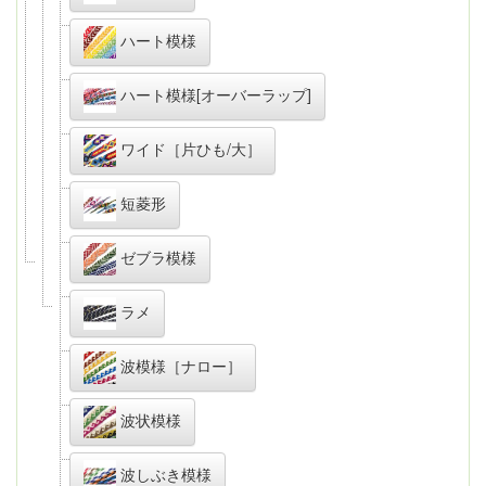
ハート模様
ハート模様[オーバーラップ]
ワイド［片ひも/大］
短菱形
ゼブラ模様
ラメ
波模様［ナロー］
波状模様
波しぶき模様