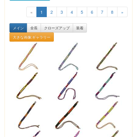
«
1
2
3
4
5
6
7
8
»
メイン
全長
クローズアップ
装着
大きな画像:ギャラリー