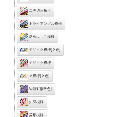
二等辺三角形
トライアングル模様
斜めはしご模様
モザイク模様[２色]
モザイク模様
Ｖ模様[２色]
V模様[複数色]
矢羽模様
菱形模様