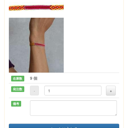
9 個
在庫数
発注数
-
+
備考