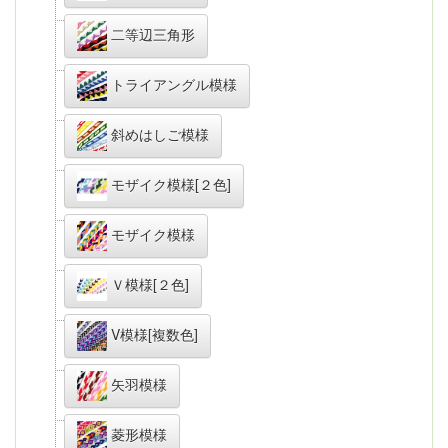
二等辺三角形
トライアングル模様
斜めはしご模様
モザイク模様[２色]
モザイク模様
Ｖ模様[２色]
V模様[複数色]
矢羽模様
菱形模様