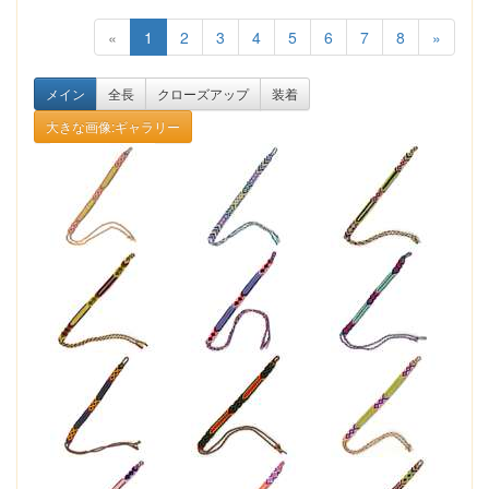
«
1
2
3
4
5
6
7
8
»
メイン
全長
クローズアップ
装着
大きな画像:ギャラリー