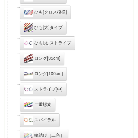
ひも[クロス模様]
ひも[太]タイプ
ひも[太]ストライプ
ロング[35cm]
ロング[100cm]
ストライプ[中]
二重螺旋
スパイラル
輪結び［二色］