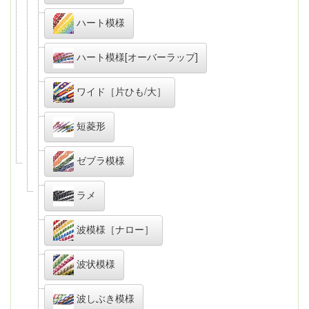
ハート模様
ハート模様[オーバーラップ]
ワイド［片ひも/大］
短菱形
ゼブラ模様
ラメ
波模様［ナロー］
波状模様
波しぶき模様