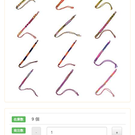
9 個
在庫数
発注数
-
+