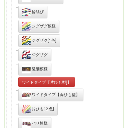
輪結び
ジグザグ模様
ジグザク[1色]
ジグザグ
繊細模様
ワイドタイプ【片ひも型]】
ワイドタイプ【両ひも型】
片ひも[２色]
バリ模様