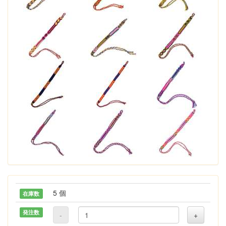
5 個
在庫数
発注数
-
+