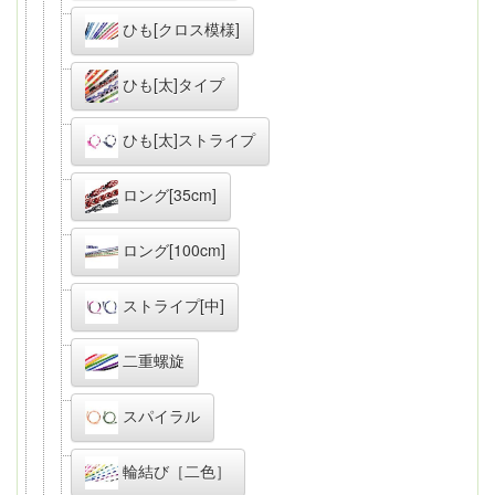
ひも[クロス模様]
ひも[太]タイプ
ひも[太]ストライプ
ロング[35cm]
ロング[100cm]
ストライプ[中]
二重螺旋
スパイラル
輪結び［二色］