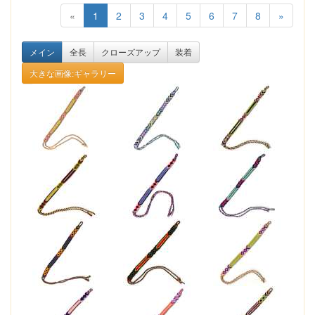
«
1
2
3
4
5
6
7
8
»
メイン
全長
クローズアップ
装着
大きな画像:ギャラリー