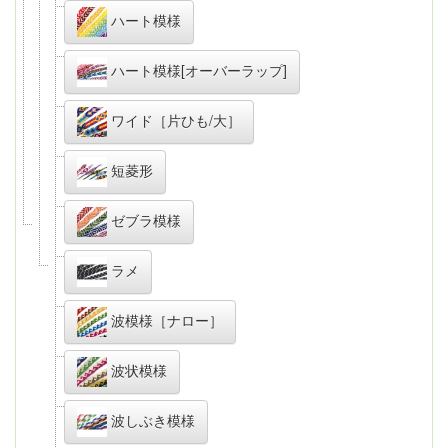
ハート模様
ハート模様[オーバーラップ]
ワイド［片ひも/大］
短菱形
ゼブラ模様
ラメ
波模様［ナロー］
波状模様
波しぶき模様