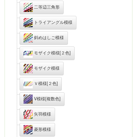
二等辺三角形
トライアングル模様
斜めはしご模様
モザイク模様[２色]
モザイク模様
Ｖ模様[２色]
V模様[複数色]
矢羽模様
菱形模様