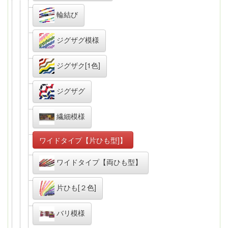
輪結び
ジグザグ模様
ジグザク[1色]
ジグザグ
繊細模様
ワイドタイプ【片ひも型]】
ワイドタイプ【両ひも型】
片ひも[２色]
バリ模様