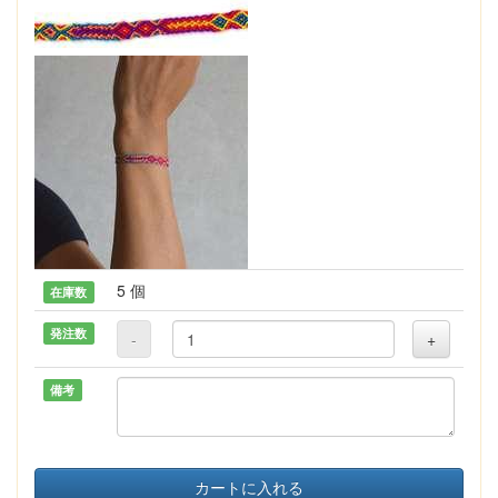
5 個
在庫数
発注数
-
+
備考
カートに入れる