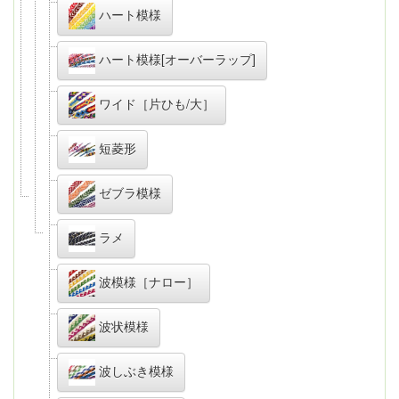
ハート模様
ハート模様[オーバーラップ]
ワイド［片ひも/大］
短菱形
ゼブラ模様
ラメ
波模様［ナロー］
波状模様
波しぶき模様