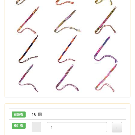
16 個
在庫数
発注数
-
+