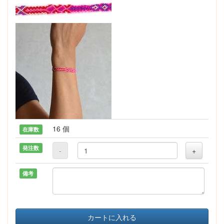
16 個
在庫数
発注数
-
+
備考
カートに入れる