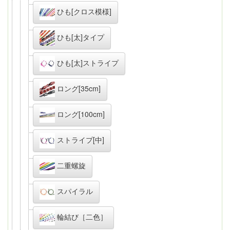
ひも[クロス模様]
ひも[太]タイプ
ひも[太]ストライプ
ロング[35cm]
ロング[100cm]
ストライプ[中]
二重螺旋
スパイラル
輪結び［二色］