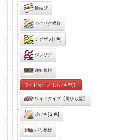
輪結び
ジグザグ模様
ジグザク[1色]
ジグザグ
繊細模様
ワイドタイプ【片ひも型]】
ワイドタイプ【両ひも型】
片ひも[２色]
バリ模様