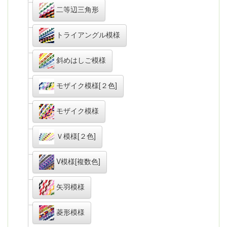
二等辺三角形
トライアングル模様
斜めはしご模様
モザイク模様[２色]
モザイク模様
Ｖ模様[２色]
V模様[複数色]
矢羽模様
菱形模様