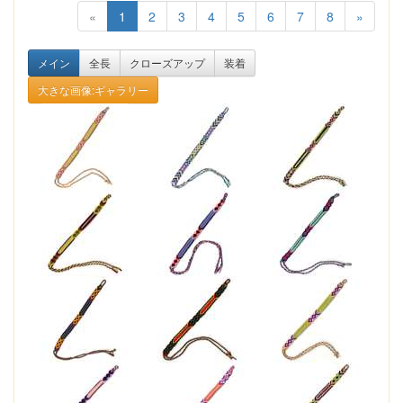
«
1
2
3
4
5
6
7
8
»
メイン
全長
クローズアップ
装着
大きな画像:ギャラリー