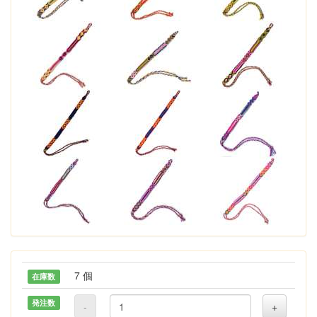
7 個
在庫数
発注数
-
+