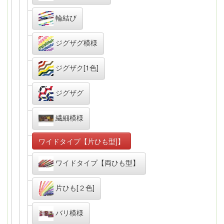
輪結び
ジグザグ模様
ジグザク[1色]
ジグザグ
繊細模様
ワイドタイプ【片ひも型]】
ワイドタイプ【両ひも型】
片ひも[２色]
バリ模様