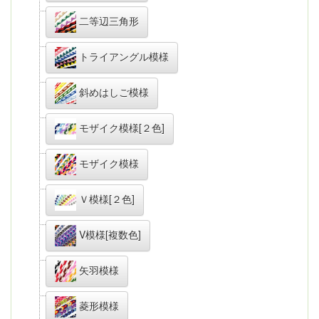
二等辺三角形
トライアングル模様
斜めはしご模様
モザイク模様[２色]
モザイク模様
Ｖ模様[２色]
V模様[複数色]
矢羽模様
菱形模様