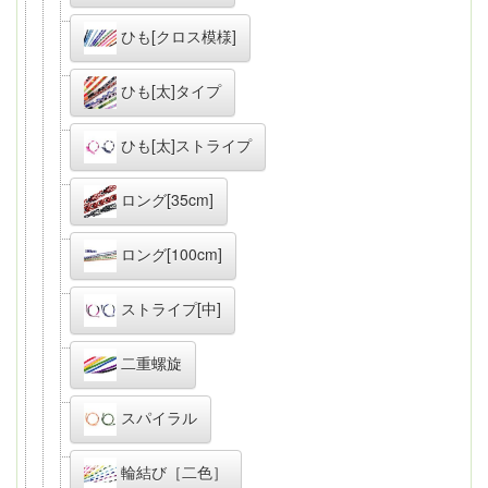
ひも[クロス模様]
ひも[太]タイプ
ひも[太]ストライプ
ロング[35cm]
ロング[100cm]
ストライプ[中]
二重螺旋
スパイラル
輪結び［二色］