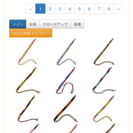
«
1
2
3
4
5
6
7
8
»
メイン
全長
クローズアップ
装着
大きな画像:ギャラリー