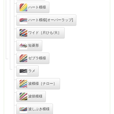
ハート模様
ハート模様[オーバーラップ]
ワイド［片ひも/大］
短菱形
ゼブラ模様
ラメ
波模様［ナロー］
波状模様
波しぶき模様