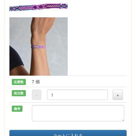
7 個
在庫数
発注数
-
+
備考
カートに入れる