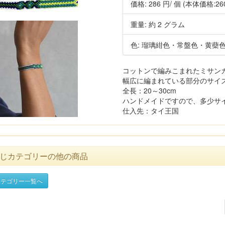
価格:
286 円
/ 個
(本体価格:26
重量: 約 2 グラム
色: 瑠璃紺色・常盤色・黄蘗
コットンで編みこまれたミサン
幅広に編まれている部分のサイズ：
全長：20～30cm
ハンドメイドですので、多少サ
仕入先：タイ王国
じカテゴリーの他の商品
テゴリー一覧へ