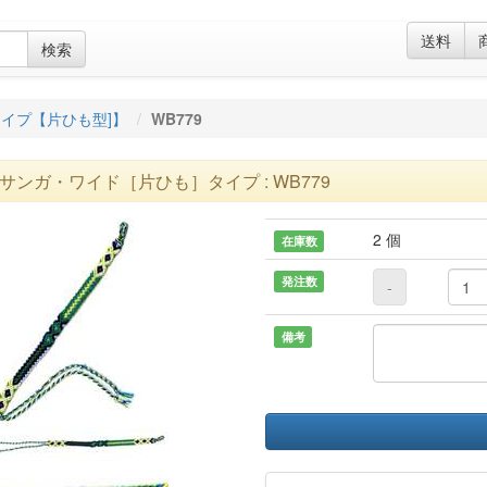
送料
検索
イプ【片ひも型]】
WB779
サンガ・ワイド［片ひも］タイプ : WB779
2 個
在庫数
発注数
-
備考