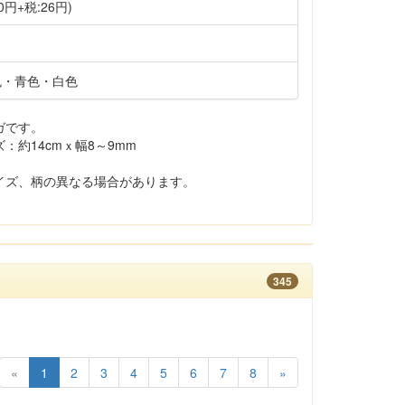
0円+税:26円)
色・青色・白色
ガです。
約14cmｘ幅8～9mm
イズ、柄の異なる場合があります。
345
«
1
2
3
4
5
6
7
8
»