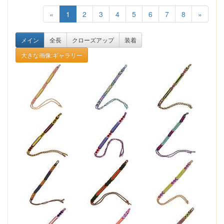
«
1
2
3
4
5
6
7
8
»
メイン
全長
クローズアップ
装着
大きな画像:ギャラリー