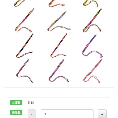
8 個
在庫数
発注数
-
+