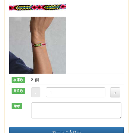
8 個
在庫数
発注数
-
+
備考
カートに入れる