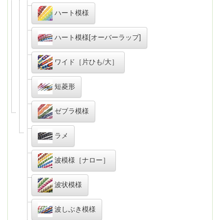
ハート模様
ハート模様[オーバーラップ]
ワイド［片ひも/大］
短菱形
ゼブラ模様
ラメ
波模様［ナロー］
波状模様
波しぶき模様