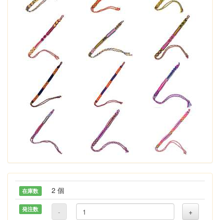
2 個
在庫数
発注数
-
+