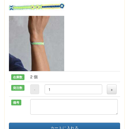
2 個
在庫数
発注数
-
+
備考
カートに入れる