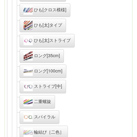
ひも[クロス模様]
ひも[太]タイプ
ひも[太]ストライプ
ロング[35cm]
ロング[100cm]
ストライプ[中]
二重螺旋
スパイラル
輪結び［二色］