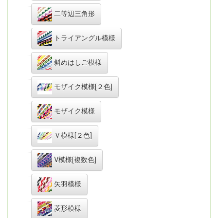
二等辺三角形
トライアングル模様
斜めはしご模様
モザイク模様[２色]
モザイク模様
Ｖ模様[２色]
V模様[複数色]
矢羽模様
菱形模様