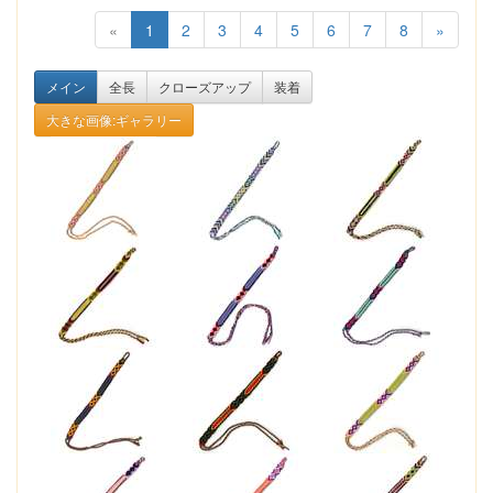
«
1
2
3
4
5
6
7
8
»
メイン
全長
クローズアップ
装着
大きな画像:ギャラリー