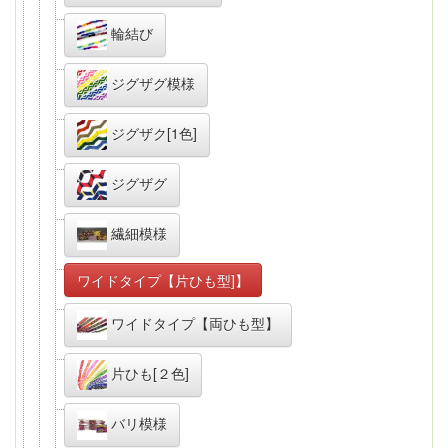
輪結び
ジグザグ模様
ジグザク[1色]
ジグザグ
繊細模様
ワイドタイプ【片ひも型]】
ワイドタイプ【両ひも型】
片ひも[２色]
バリ模様