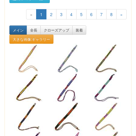
«
1
2
3
4
5
6
7
8
»
メイン
全長
クローズアップ
装着
大きな画像:ギャラリー