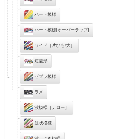
ハート模様
ハート模様[オーバーラップ]
ワイド［片ひも/大］
短菱形
ゼブラ模様
ラメ
波模様［ナロー］
波状模様
波しぶき模様