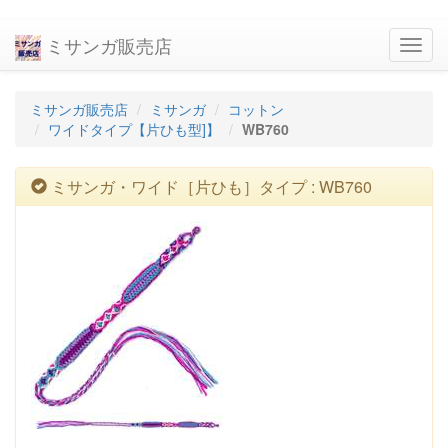
ミサンガ販売店
navig
ミサンガ販売店
ミサンガ
コットン
ワイドタイプ【片ひも型]】
WB760
ミサンガ・ワイド［片ひも］タイプ : WB760