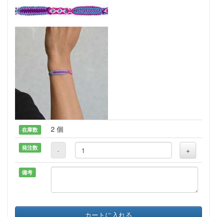
2 個
在庫数
発注数
-
+
備考
カートに入れる