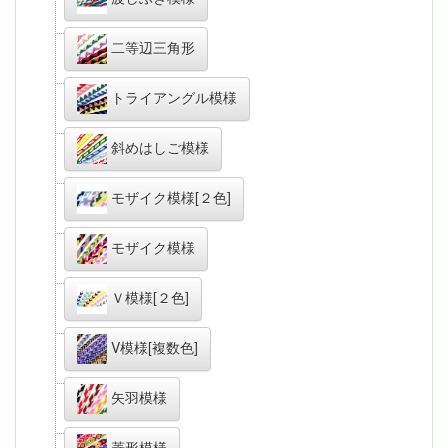
二等辺三角形
トライアングル模様
斜めはしご模様
モザイク模様[２色]
モザイク模様
Ｖ模様[２色]
V模様[複数色]
矢羽模様
菱形模様