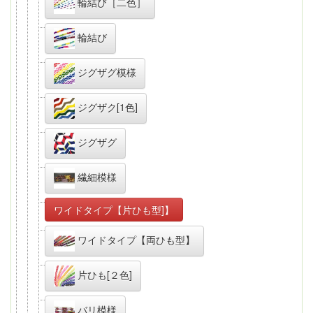
輪結び［二色］
輪結び
ジグザグ模様
ジグザク[1色]
ジグザグ
繊細模様
ワイドタイプ【片ひも型]】
ワイドタイプ【両ひも型】
片ひも[２色]
バリ模様