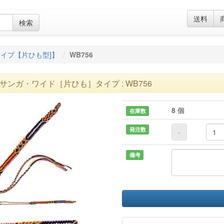
送料
検索
イプ【片ひも型]】
WB756
サンガ・ワイド［片ひも］タイプ : WB756
8 個
在庫数
発注数
-
備考