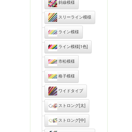
斜線模様
スリーライン模様
ライン模様
ライン模様[1色]
市松模様
格子模様
ワイドタイプ
ストロング[太]
ストロング[中]