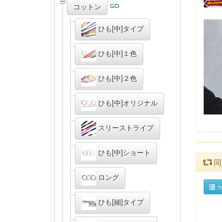
コットン
ひも[中]タイプ
ひも[中]１色
ひも[中]２色
ひも[中]オリジナル
スリーストライプ
ひも[中]ショート
同
ロング
カ
ひも[細]タイプ