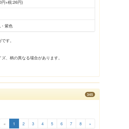
0円+税:26円)
色・紫色
ガです。
イズ、柄の異なる場合があります。
345
«
1
2
3
4
5
6
7
8
»