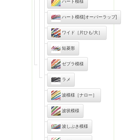
ハート模様
ハート模様[オーバーラップ]
ワイド［片ひも/大］
短菱形
ゼブラ模様
ラメ
波模様［ナロー］
波状模様
波しぶき模様