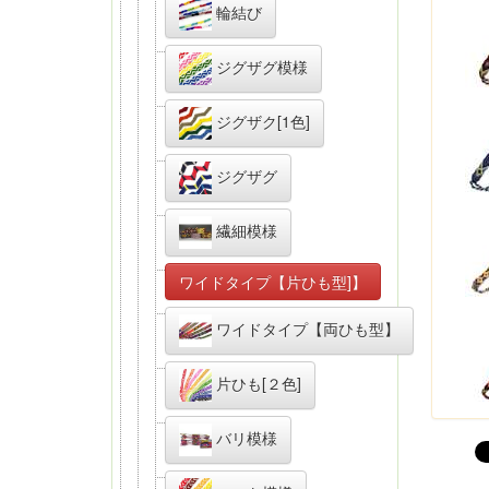
輪結び
ジグザグ模様
ジグザク[1色]
ジグザグ
繊細模様
ワイドタイプ【片ひも型]】
ワイドタイプ【両ひも型】
片ひも[２色]
バリ模様