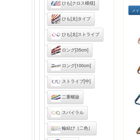
ひも[クロス模様]
メイ
ひも[太]タイプ
ひも[太]ストライプ
ロング[35cm]
ロング[100cm]
ストライプ[中]
二重螺旋
スパイラル
輪結び［二色］