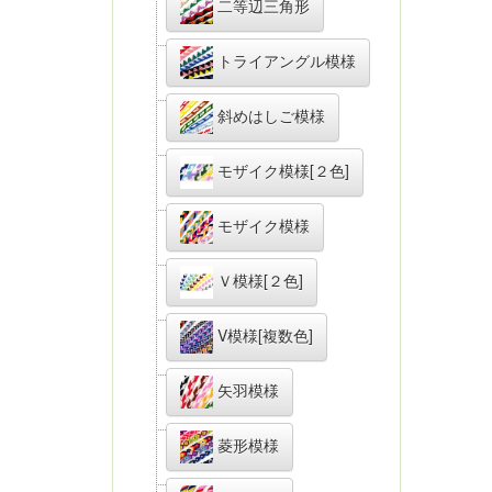
二等辺三角形
トライアングル模様
斜めはしご模様
モザイク模様[２色]
モザイク模様
Ｖ模様[２色]
V模様[複数色]
矢羽模様
菱形模様