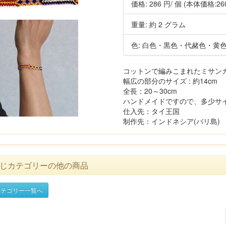
価格:
286 円
/ 個
(本体価格:26
重量: 約 2 グラム
色: 白色・黒色・代赭色・黄
コットンで編みこまれたミサン
幅広の部分のサイズ : 約14cm
全長：20～30cm
ハンドメイドですので、多少サ
仕入先：タイ王国
制作先：インドネシア(バリ島)
じカテゴリーの他の商品
テゴリー一覧へ