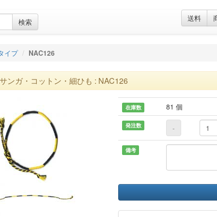
送料
検索
]タイプ
NAC126
サンガ・コットン・細ひも : NAC126
81 個
在庫数
発注数
-
備考