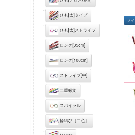
ひも[太]タイプ
メイ
ひも[太]ストライプ
ロング[35cm]
ロング[100cm]
ストライプ[中]
二重螺旋
スパイラル
輪結び［二色］