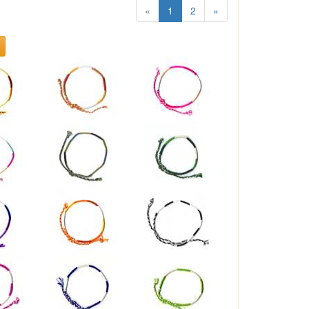
«
1
2
»