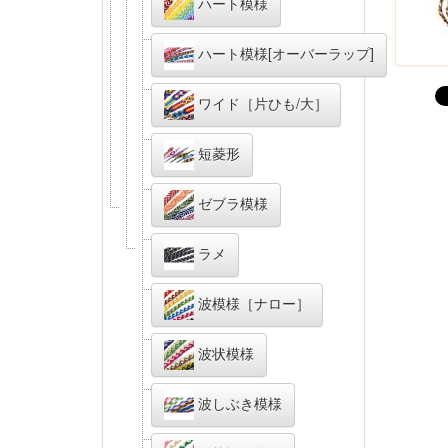
ハート模様
ハート模様[オーバーラップ]
ワイド［片ひも/大］
短菱形
ゼブラ模様
ラメ
波模様［ナロー］
波状模様
波しぶき模様