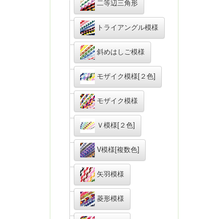
二等辺三角形
トライアングル模様
斜めはしご模様
モザイク模様[２色]
モザイク模様
Ｖ模様[２色]
V模様[複数色]
矢羽模様
菱形模様