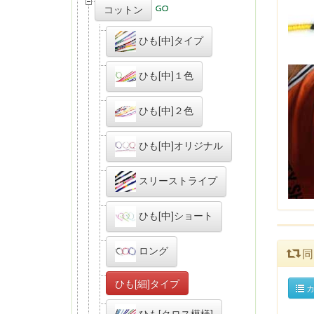
コットン
ひも[中]タイプ
ひも[中]１色
ひも[中]２色
ひも[中]オリジナル
スリーストライプ
ひも[中]ショート
ロング
同
ひも[細]タイプ
カ
ひも[クロス模様]