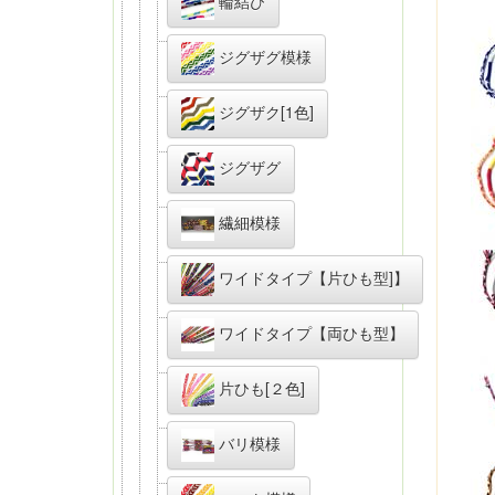
輪結び
ジグザグ模様
ジグザク[1色]
ジグザグ
繊細模様
ワイドタイプ【片ひも型]】
ワイドタイプ【両ひも型】
片ひも[２色]
バリ模様