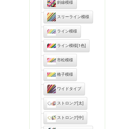
斜線模様
スリーライン模様
ライン模様
ライン模様[1色]
市松模様
格子模様
ワイドタイプ
ストロング[太]
ストロング[中]