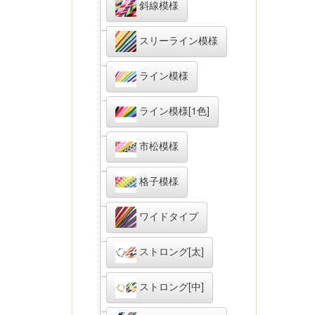
斜線模様
スリーライン模様
ライン模様
ライン模様[1色]
市松模様
格子模様
ワイドタイプ
ストロング[太]
ストロング[中]