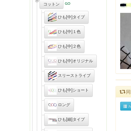
コットン
ひも[中]タイプ
ひも[中]１色
ひも[中]２色
ひも[中]オリジナル
スリーストライプ
ひも[中]ショート
同
ロング
カ
ひも[細]タイプ