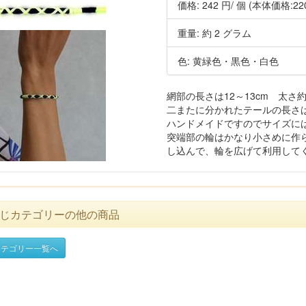
価格:
242 円
/ 個
(本体価格:22
重量: 約 2 グラム
色: 黄緑色・黒色・白色
網部の長さは12～13cm 太さ約
二またに分かれたテールの長さは 
ハンドメイドですのでサイズに
突端部の輪はかなり小さめに作
し込んで、輪を広げて利用して
じカテゴリーの他の商品
テゴリー一覧へ