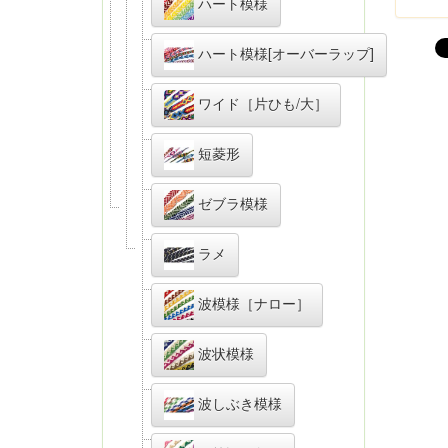
ハート模様
ハート模様[オーバーラップ]
ワイド［片ひも/大］
短菱形
ゼブラ模様
ラメ
波模様［ナロー］
波状模様
波しぶき模様