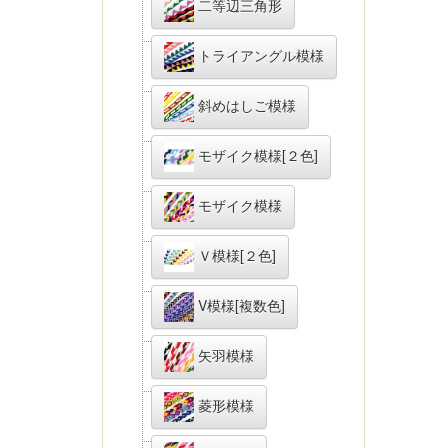
二等辺三角形
トライアングル模様
斜めはしご模様
モザイク模様[２色]
モザイク模様
Ｖ模様[２色]
V模様[複数色]
矢羽模様
菱形模様