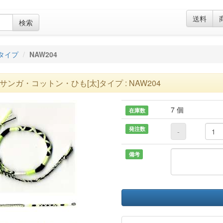
送料
検索
]タイプ
NAW204
サンガ・コットン・ひも[太]タイプ : NAW204
7 個
在庫数
発注数
-
備考