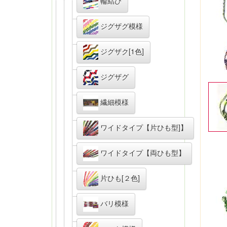
輪結び
ジグザグ模様
ジグザク[1色]
ジグザグ
繊細模様
ワイドタイプ【片ひも型]】
ワイドタイプ【両ひも型】
片ひも[２色]
バリ模様