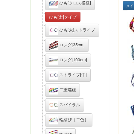
ひも[クロス模様]
メイ
ひも[太]タイプ
ひも[太]ストライプ
ロング[35cm]
ロング[100cm]
ストライプ[中]
二重螺旋
スパイラル
輪結び［二色］