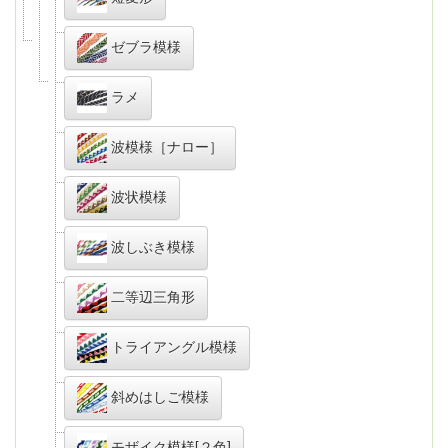
ゼブラ模様
ラメ
波模様［ナロー］
波状模様
波しぶき模様
二等辺三角形
トライアングル模様
斜めはしご模様
モザイク模様[２色]