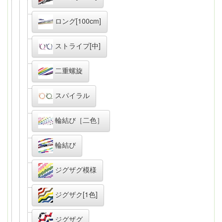
ロング[100cm]
ストライプ[中]
二重螺旋
スパイラル
輪結び［二色］
輪結び
ジグザグ模様
ジグザク[1色]
ジグザグ