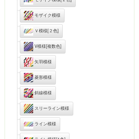
モザイク模様
Ｖ模様[２色]
V模様[複数色]
矢羽模様
菱形模様
斜線模様
スリーライン模様
ライン模様
ライン模様[1色]