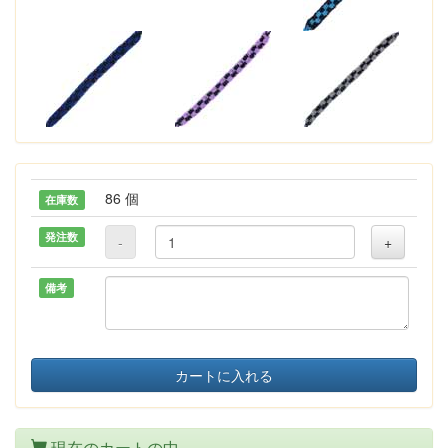
86 個
在庫数
発注数
-
+
備考
カートに入れる
現在のカートの中