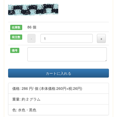
86 個
在庫数
発注数
-
+
備考
カートに入れる
価格:
286 円
/ 個
(本体価格:260円+税:26円)
重量: 約 2 グラム
色: 水色・黒色