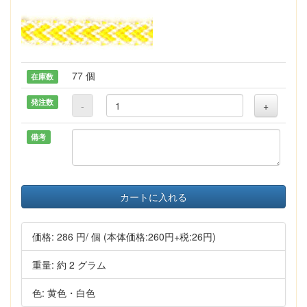
77 個
在庫数
発注数
-
+
備考
カートに入れる
価格:
286 円
/ 個
(本体価格:260円+税:26円)
重量: 約 2 グラム
色: 黄色・白色