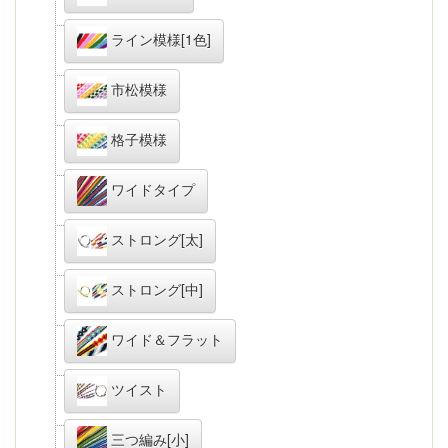
ライン模様[1色]
市松模様
格子模様
ワイドタイプ
ストロング[太]
ストロング[中]
ワイド＆フラット
ツイスト
三つ編み[小]