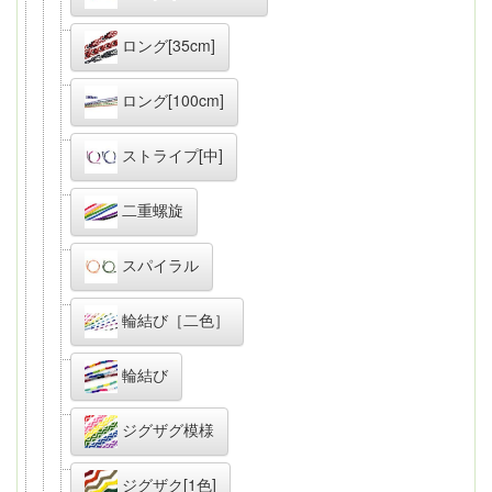
ロング[35cm]
ロング[100cm]
ストライプ[中]
二重螺旋
スパイラル
輪結び［二色］
輪結び
ジグザグ模様
ジグザク[1色]