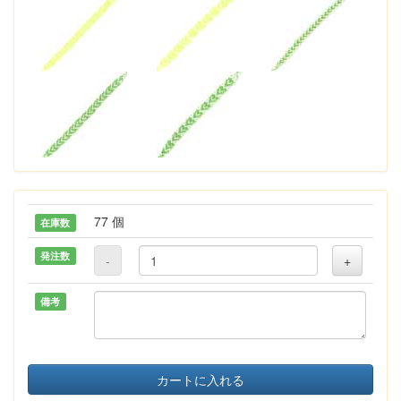
77 個
在庫数
発注数
-
+
備考
カートに入れる