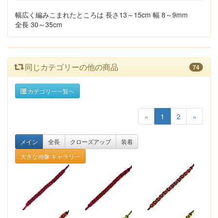
幅広く編みこまれたところは 長さ13～15cm 幅 8～9mm
全長 30～35cm
同じカテゴリーの他の商品
74
カテゴリー一覧へ
«
1
2
»
メイン
全長
クローズアップ
装着
大きな画像:ギャラリー