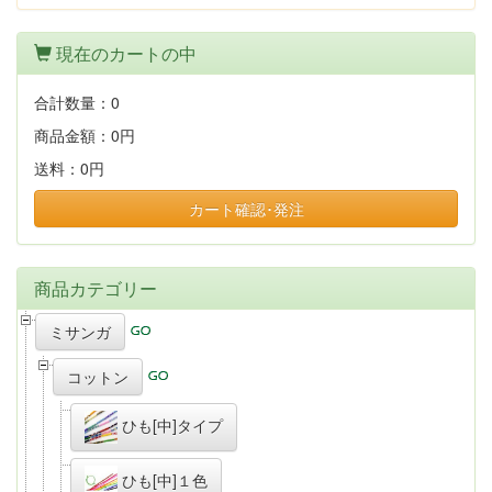
現在のカートの中
合計数量：
0
商品金額：
0円
送料：
0円
カート確認･発注
商品カテゴリー
ミサンガ
コットン
ひも[中]タイプ
ひも[中]１色