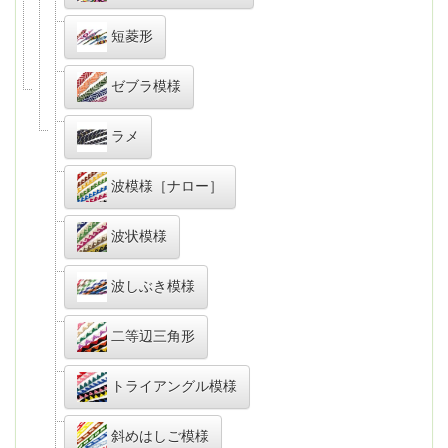
短菱形
ゼブラ模様
ラメ
波模様［ナロー］
波状模様
波しぶき模様
二等辺三角形
トライアングル模様
斜めはしご模様