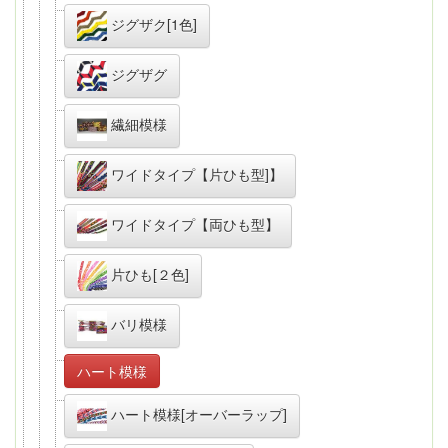
ジグザク[1色]
ジグザグ
繊細模様
ワイドタイプ【片ひも型]】
ワイドタイプ【両ひも型】
片ひも[２色]
バリ模様
ハート模様
ハート模様[オーバーラップ]