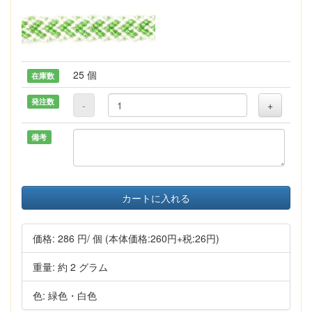
25 個
在庫数
発注数
-
+
備考
カートに入れる
価格:
286 円
/ 個
(本体価格:260円+税:26円)
重量: 約 2 グラム
色: 緑色・白色