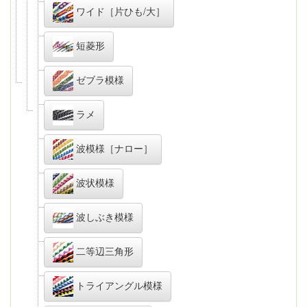
ワイド［片ひも/大］
短菱形
ゼブラ模様
ラメ
波模様［ナロー］
波状模様
波しぶき模様
二等辺三角形
トライアングル模様