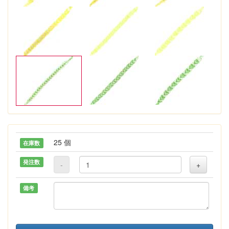
25 個
在庫数
発注数
-
+
備考