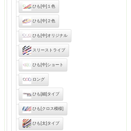
ひも[中]１色
ひも[中]２色
ひも[中]オリジナル
スリーストライプ
ひも[中]ショート
ロング
ひも[細]タイプ
ひも[クロス模様]
ひも[太]タイプ