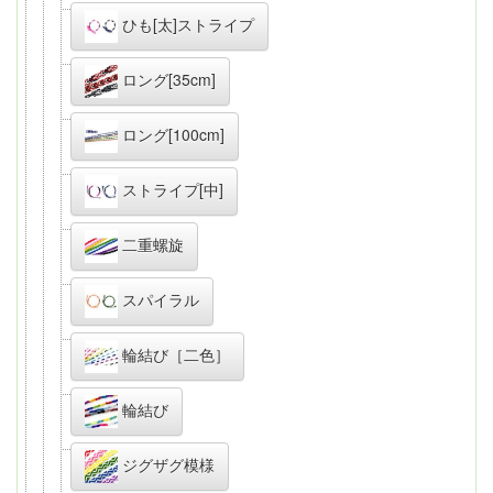
ひも[太]ストライプ
ロング[35cm]
ロング[100cm]
ストライプ[中]
二重螺旋
スパイラル
輪結び［二色］
輪結び
ジグザグ模様