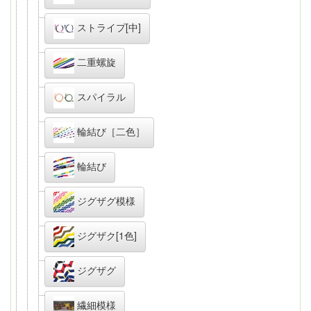
ストライプ[中]
二重螺旋
スパイラル
輪結び［二色］
輪結び
ジグザグ模様
ジグザク[1色]
ジグザグ
繊細模様