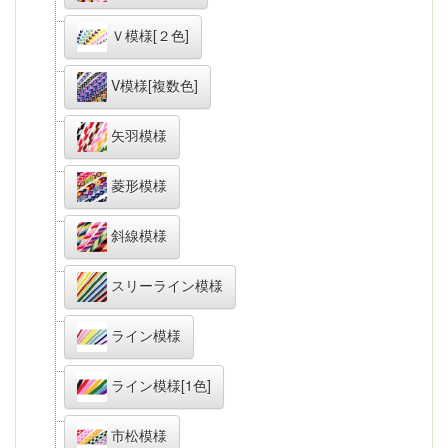
Ｖ模様[２色]
V模様[複数色]
矢羽模様
菱形模様
斜線模様
スリーライン模様
ライン模様
ライン模様[1色]
市松模様