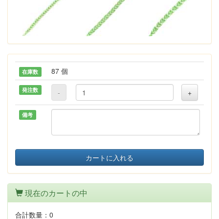
87 個
在庫数
発注数
-
+
備考
カートに入れる
現在のカートの中
合計数量：
0