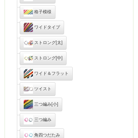
格子模様
ワイドタイプ
ストロング[太]
ストロング[中]
ワイド＆フラット
ツイスト
三つ編み[小]
三つ編み
角四つだたみ