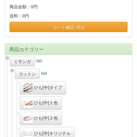
商品金額：
0円
送料：
0円
カート確認･発注
商品カテゴリー
ミサンガ
コットン
ひも[中]タイプ
ひも[中]１色
ひも[中]２色
ひも[中]オリジナル