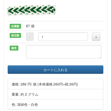
87 個
在庫数
発注数
-
+
備考
カートに入れる
価格:
286 円
/ 個
(本体価格:260円+税:26円)
重量: 約 2 グラム
色: 深緑色・白色