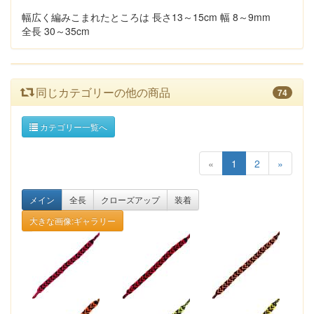
幅広く編みこまれたところは 長さ13～15cm 幅 8～9mm
全長 30～35cm
同じカテゴリーの他の商品
74
カテゴリー一覧へ
«
1
2
»
メイン
全長
クローズアップ
装着
大きな画像:ギャラリー