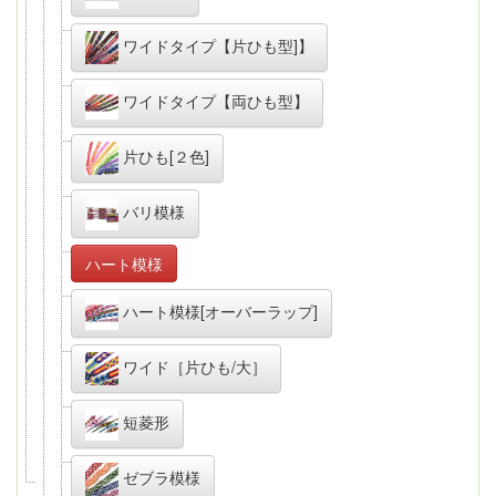
ワイドタイプ【片ひも型]】
ワイドタイプ【両ひも型】
片ひも[２色]
バリ模様
ハート模様
ハート模様[オーバーラップ]
ワイド［片ひも/大］
短菱形
ゼブラ模様