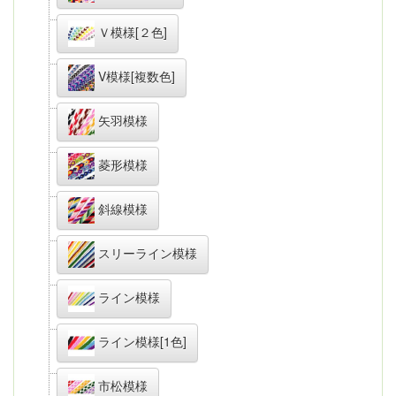
Ｖ模様[２色]
V模様[複数色]
矢羽模様
菱形模様
斜線模様
スリーライン模様
ライン模様
ライン模様[1色]
市松模様