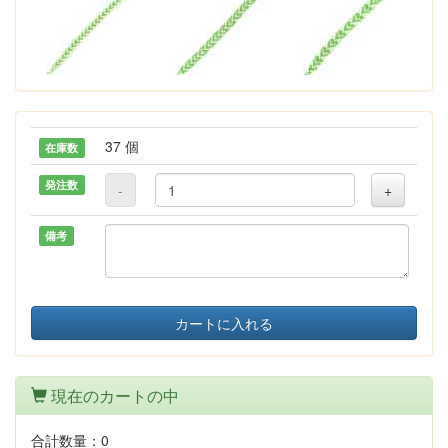
37 個
在庫数
発注数
-
+
備考
カートに入れる
現在のカートの中
合計数量：
0