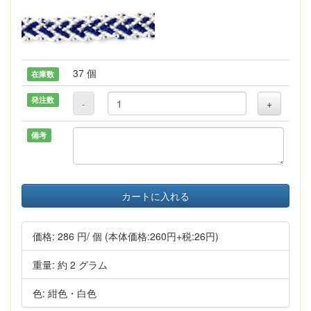
37 個
在庫数
発注数
-
+
備考
カートに入れる
価格:
286 円
/ 個
(本体価格:260円+税:26円)
重量: 約 2 グラム
色: 紺色・白色