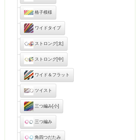
格子模様
ワイドタイプ
ストロング[太]
ストロング[中]
ワイド＆フラット
ツイスト
三つ編み[小]
三つ編み
角四つだたみ