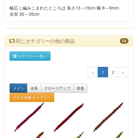
幅広く編みこまれたところは 長さ13～15cm 幅 8～9mm
全長 30～35cm
同じカテゴリーの他の商品
74
カテゴリー一覧へ
«
1
2
»
メイン
全長
クローズアップ
装着
大きな画像:ギャラリー