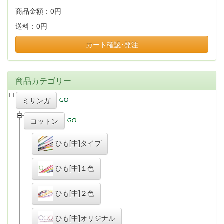
商品金額：
0円
送料：
0円
カート確認･発注
商品カテゴリー
ミサンガ
コットン
ひも[中]タイプ
ひも[中]１色
ひも[中]２色
ひも[中]オリジナル