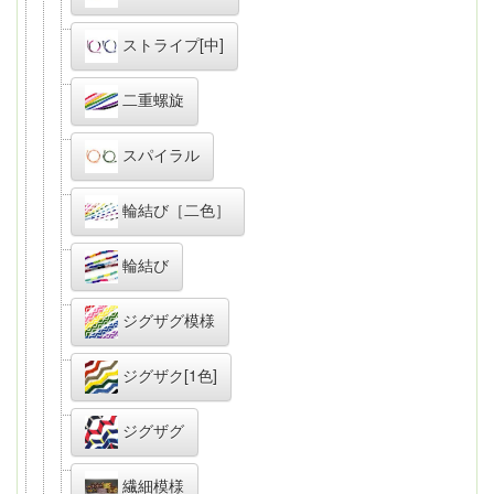
ストライプ[中]
二重螺旋
スパイラル
輪結び［二色］
輪結び
ジグザグ模様
ジグザク[1色]
ジグザグ
繊細模様