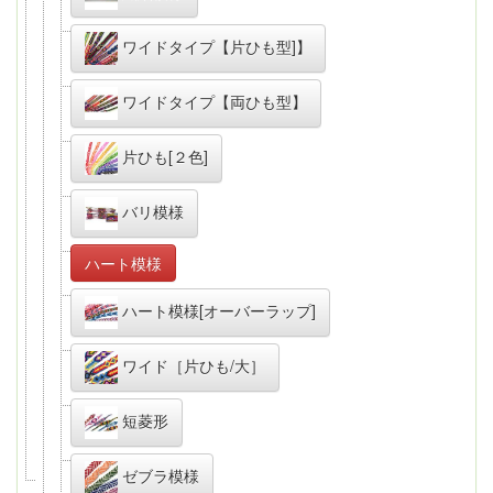
ワイドタイプ【片ひも型]】
ワイドタイプ【両ひも型】
片ひも[２色]
バリ模様
ハート模様
ハート模様[オーバーラップ]
ワイド［片ひも/大］
短菱形
ゼブラ模様