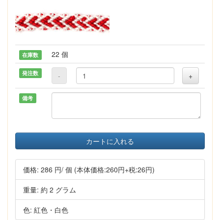
22 個
在庫数
発注数
-
+
備考
カートに入れる
価格:
286 円
/ 個
(本体価格:260円+税:26円)
重量: 約 2 グラム
色: 紅色・白色