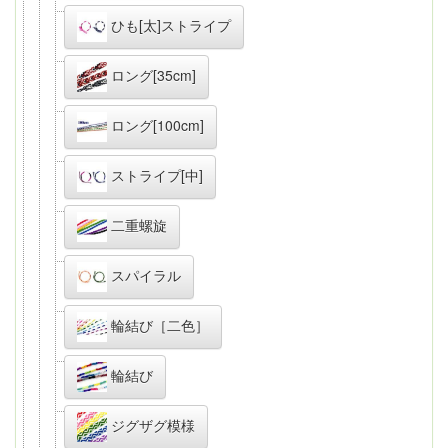
ひも[太]ストライプ
ロング[35cm]
ロング[100cm]
ストライプ[中]
二重螺旋
スパイラル
輪結び［二色］
輪結び
ジグザグ模様