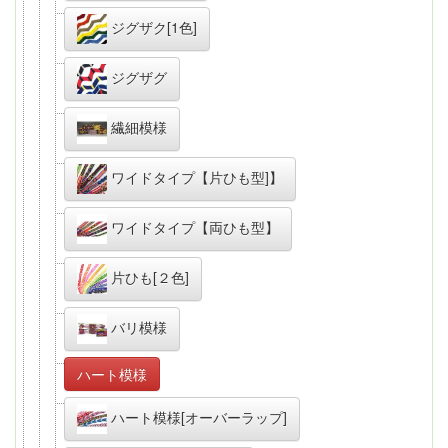
ジグザク[1色]
ジグザグ
繊細模様
ワイドタイプ【片ひも型]】
ワイドタイプ【両ひも型】
片ひも[２色]
バリ模様
ハート模様
ハート模様[オーバーラップ]