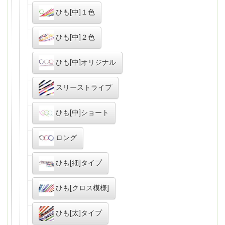
ひも[中]１色
ひも[中]２色
ひも[中]オリジナル
スリーストライプ
ひも[中]ショート
ロング
ひも[細]タイプ
ひも[クロス模様]
ひも[太]タイプ