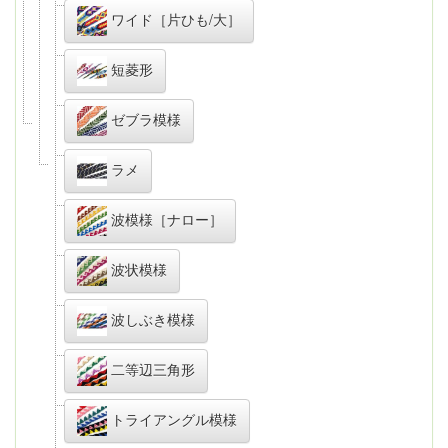
ワイド［片ひも/大］
短菱形
ゼブラ模様
ラメ
波模様［ナロー］
波状模様
波しぶき模様
二等辺三角形
トライアングル模様