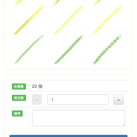
22 個
在庫数
発注数
-
+
備考