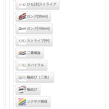
ひも[太]ストライプ
ロング[35cm]
ロング[100cm]
ストライプ[中]
二重螺旋
スパイラル
輪結び［二色］
輪結び
ジグザグ模様