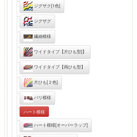
ジグザク[1色]
ジグザグ
繊細模様
ワイドタイプ【片ひも型]】
ワイドタイプ【両ひも型】
片ひも[２色]
バリ模様
ハート模様
ハート模様[オーバーラップ]