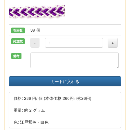
39 個
在庫数
発注数
-
+
備考
カートに入れる
価格:
286 円
/ 個
(本体価格:260円+税:26円)
重量: 約 2 グラム
色: 江戸紫色・白色