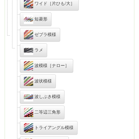
ワイド［片ひも/大］
短菱形
ゼブラ模様
ラメ
波模様［ナロー］
波状模様
波しぶき模様
二等辺三角形
トライアングル模様