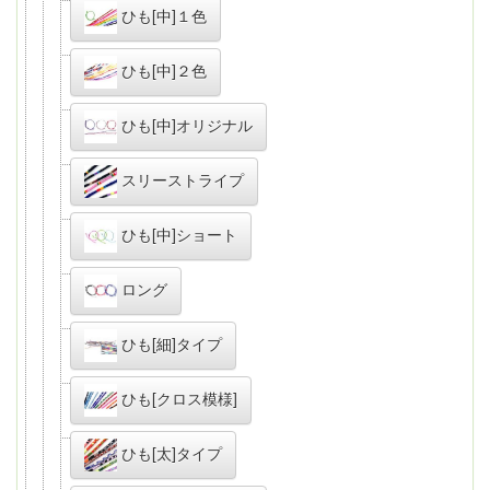
ひも[中]１色
ひも[中]２色
ひも[中]オリジナル
スリーストライプ
ひも[中]ショート
ロング
ひも[細]タイプ
ひも[クロス模様]
ひも[太]タイプ