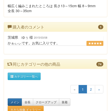
幅広く編みこまれたところは 長さ13～15cm 幅 8～9mm
全長 30～35cm
購入者のコメント
1
茨城県 ゆぅ 様
2015/03/08
かゎぃぃです。お気に入りです。
★★★★★
同じカテゴリーの他の商品
74
カテゴリー一覧へ
«
1
2
»
メイン
全長
クローズアップ
装着
大きな画像:ギャラリー