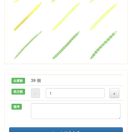
39 個
在庫数
発注数
-
+
備考