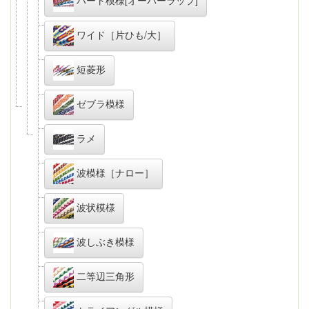
ワイド［片ひも/大］
短菱形
ゼブラ模様
ラメ
波模様［ナロー］
波状模様
波しぶき模様
二等辺三角形