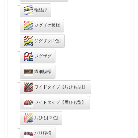
輪結び
ジグザグ模様
ジグザク[1色]
ジグザグ
繊細模様
ワイドタイプ【片ひも型]】
ワイドタイプ【両ひも型】
片ひも[２色]
バリ模様