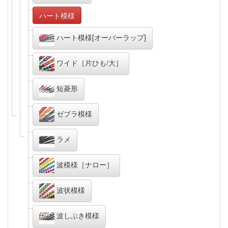
ハート模様
ハート模様[オーバーラップ]
ワイド［片ひも/大］
短菱形
ゼブラ模様
ラメ
波模様［ナロー］
波状模様
波しぶき模様