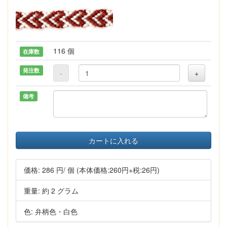
116 個
在庫数
発注数
-
+
備考
カートに入れる
価格:
286 円
/ 個
(本体価格:260円+税:26円)
重量: 約 2 グラム
色: 弁柄色・白色