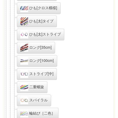
ひも[クロス模様]
ひも[太]タイプ
ひも[太]ストライプ
ロング[35cm]
ロング[100cm]
ストライプ[中]
二重螺旋
スパイラル
輪結び［二色］