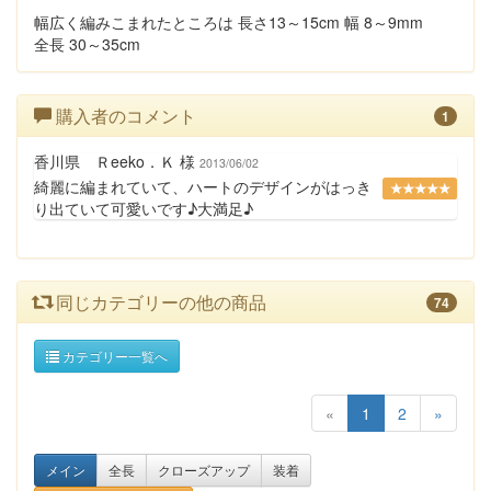
幅広く編みこまれたところは 長さ13～15cm 幅 8～9mm
全長 30～35cm
購入者のコメント
1
香川県 Ｒeeko．Ｋ 様
2013/06/02
綺麗に編まれていて、ハートのデザインがはっき
★★★★★
り出ていて可愛いです♪大満足♪
同じカテゴリーの他の商品
74
カテゴリー一覧へ
«
1
2
»
メイン
全長
クローズアップ
装着