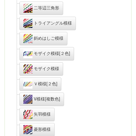
二等辺三角形
トライアングル模様
斜めはしご模様
モザイク模様[２色]
モザイク模様
Ｖ模様[２色]
V模様[複数色]
矢羽模様
菱形模様