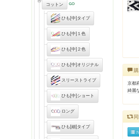
コットン
ひも[中]タイプ
ひも[中]１色
ひも[中]２色
ひも[中]オリジナル
購
スリーストライプ
京都
綺麗
ひも[中]ショート
ロング
同
ひも[細]タイプ
カ