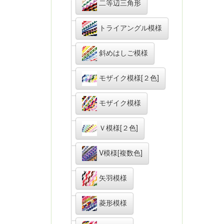
二等辺三角形
トライアングル模様
斜めはしご模様
モザイク模様[２色]
モザイク模様
Ｖ模様[２色]
V模様[複数色]
矢羽模様
菱形模様