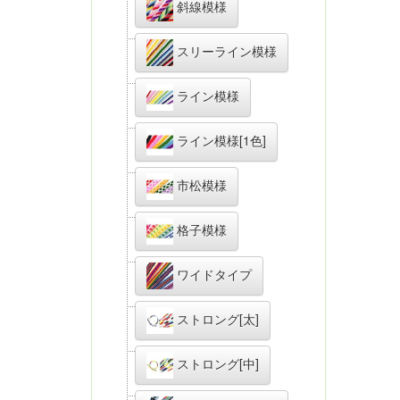
斜線模様
スリーライン模様
ライン模様
ライン模様[1色]
市松模様
格子模様
ワイドタイプ
ストロング[太]
ストロング[中]