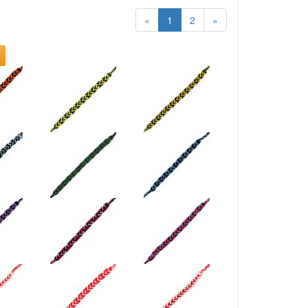
«
1
2
»