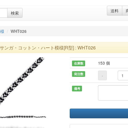
送料
検索
模様
WHT026
サンガ・コットン・ハート模様[R型] : WHT026
153 個
在庫数
発注数
-
備考