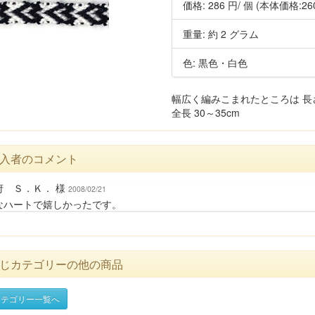
価格:
286 円
/ 個
(本体価格:26
重量: 約 2 グラム
色: 黒色・白色
幅広く編みこまれたところは 長さ1
全長 30～35cm
入者のコメント
府 Ｓ．Ｋ． 様
2008/02/21
なハートで嬉しかったです。
じカテゴリーの他の商品
テゴリー一覧へ