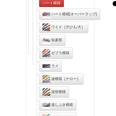
ハート模様
ハート模様[オーバーラップ]
ワイド［片ひも/大］
短菱形
ゼブラ模様
ラメ
波模様［ナロー］
波状模様
波しぶき模様