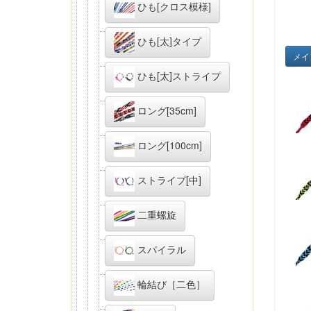
ひも[クロス模様]
ひも[太]タイプ
メイ
ひも[太]ストライプ
ロング[35cm]
ロング[100cm]
ストライプ[中]
二重螺旋
スパイラル
輪結び［二色］