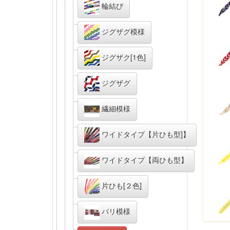
輪結び
ジグザグ模様
ジグザク[1色]
ジグザグ
繊細模様
ワイドタイプ【片ひも型]】
ワイドタイプ【両ひも型】
片ひも[２色]
バリ模様