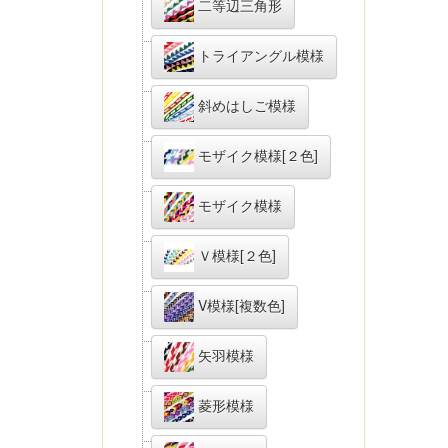
二等辺三角形
トライアングル模様
斜めはしご模様
モザイク模様[２色]
モザイク模様
Ｖ模様[２色]
V模様[複数色]
矢羽模様
菱形模様