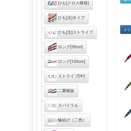
ひも[クロス模様]
ひも[太]タイプ
メイ
ひも[太]ストライプ
ロング[35cm]
ロング[100cm]
ストライプ[中]
二重螺旋
スパイラル
輪結び［二色］