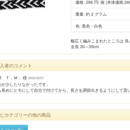
価格:
286 円
/ 個
(本体価格:26
重量: 約 2 グラム
色: 黒色・白色
幅広く編みこまれたところは 長さ1
全長 30～35cm
入者のコメント
県 Ｔ．Ｍ． 様
2006/08/07
のが少したりなかったです。
ち長めにヒモにして自分で付けてから、長さを調節出きるようにして貰
じカテゴリーの他の商品
テゴリー一覧へ