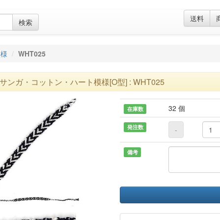
送料
検索
模様
WHT025
サンガ・コットン・ハート模様[O型] : WHT025
32 個
在庫数
発注数
-
備考