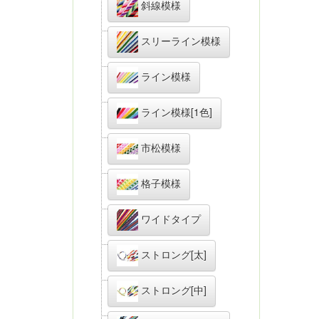
斜線模様
スリーライン模様
ライン模様
ライン模様[1色]
市松模様
格子模様
ワイドタイプ
ストロング[太]
ストロング[中]