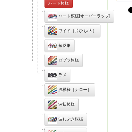
ハート模様
ハート模様[オーバーラップ]
ワイド［片ひも/大］
短菱形
ゼブラ模様
ラメ
波模様［ナロー］
波状模様
波しぶき模様