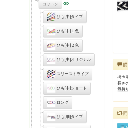
コットン
ひも[中]タイプ
ひも[中]１色
ひも[中]２色
ひも[中]オリジナル
購
スリーストライプ
埼玉
長さ
ひも[中]ショート
気持
ロング
同
ひも[細]タイプ
カ