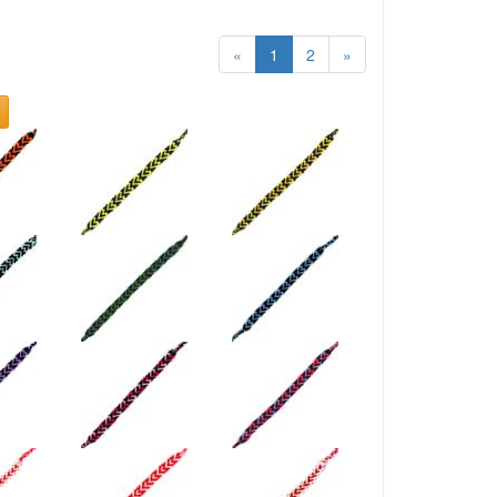
«
1
2
»