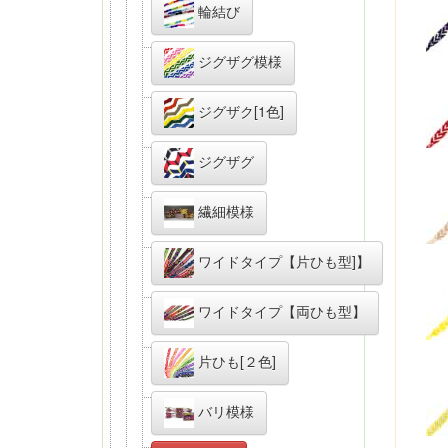
輪結び
ジグザグ模様
ジグザク[1色]
ジグザグ
繊細模様
ワイドタイプ【片ひも型]】
ワイドタイプ【両ひも型】
片ひも[２色]
バリ模様