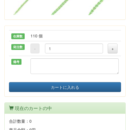
110 個
在庫数
発注数
-
+
備考
カートに入れる
現在のカートの中
合計数量：
0
商品金額：
0円