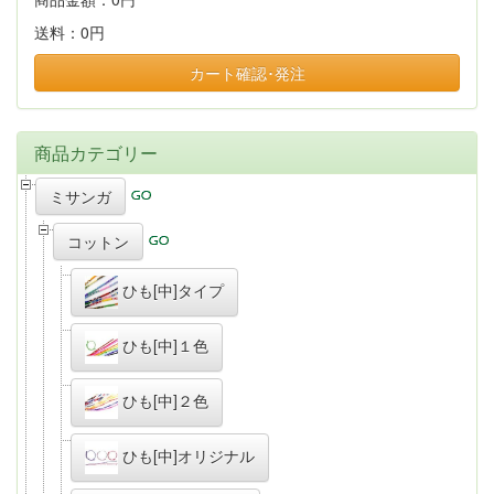
送料：
0円
カート確認･発注
商品カテゴリー
ミサンガ
コットン
ひも[中]タイプ
ひも[中]１色
ひも[中]２色
ひも[中]オリジナル