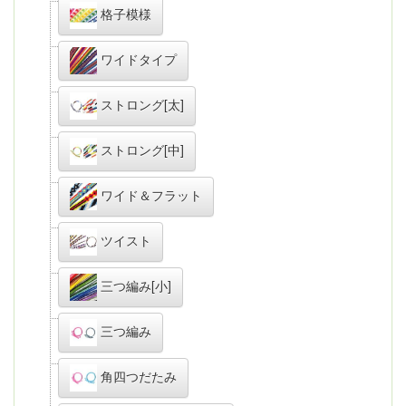
格子模様
ワイドタイプ
ストロング[太]
ストロング[中]
ワイド＆フラット
ツイスト
三つ編み[小]
三つ編み
角四つだたみ