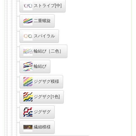
ストライプ[中]
二重螺旋
スパイラル
輪結び［二色］
輪結び
ジグザグ模様
ジグザク[1色]
ジグザグ
繊細模様