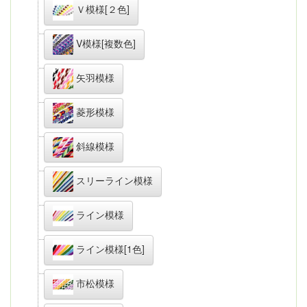
Ｖ模様[２色]
V模様[複数色]
矢羽模様
菱形模様
斜線模様
スリーライン模様
ライン模様
ライン模様[1色]
市松模様