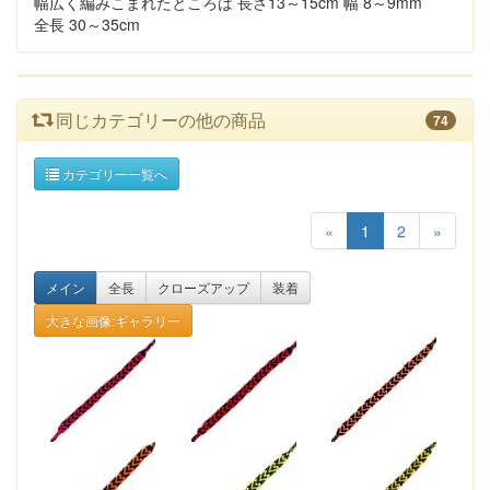
幅広く編みこまれたところは 長さ13～15cm 幅 8～9mm
全長 30～35cm
同じカテゴリーの他の商品
74
カテゴリー一覧へ
«
1
2
»
メイン
全長
クローズアップ
装着
大きな画像:ギャラリー