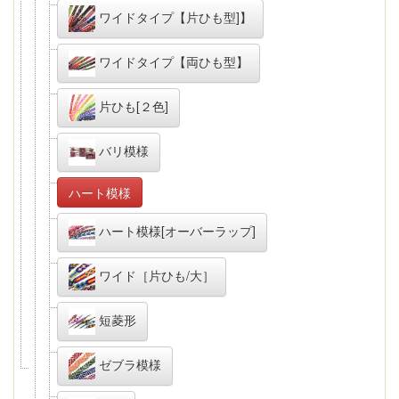
ワイドタイプ【片ひも型]】
ワイドタイプ【両ひも型】
片ひも[２色]
バリ模様
ハート模様
ハート模様[オーバーラップ]
ワイド［片ひも/大］
短菱形
ゼブラ模様