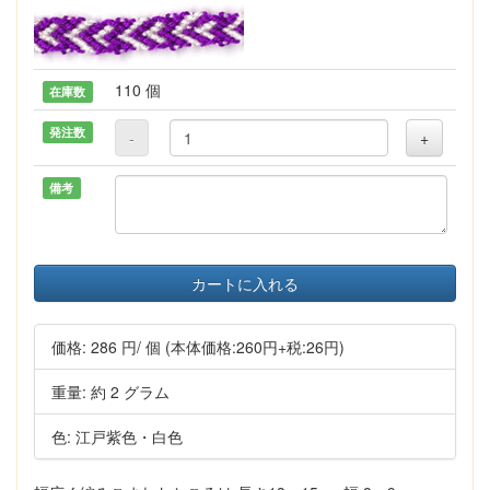
110 個
在庫数
発注数
-
+
備考
カートに入れる
価格:
286 円
/ 個
(本体価格:260円+税:26円)
重量: 約 2 グラム
色: 江戸紫色・白色