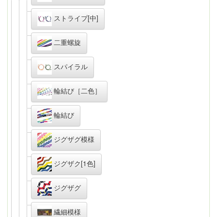
ストライプ[中]
二重螺旋
スパイラル
輪結び［二色］
輪結び
ジグザグ模様
ジグザク[1色]
ジグザグ
繊細模様