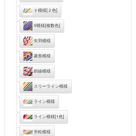
Ｖ模様[２色]
V模様[複数色]
矢羽模様
菱形模様
斜線模様
スリーライン模様
ライン模様
ライン模様[1色]
市松模様