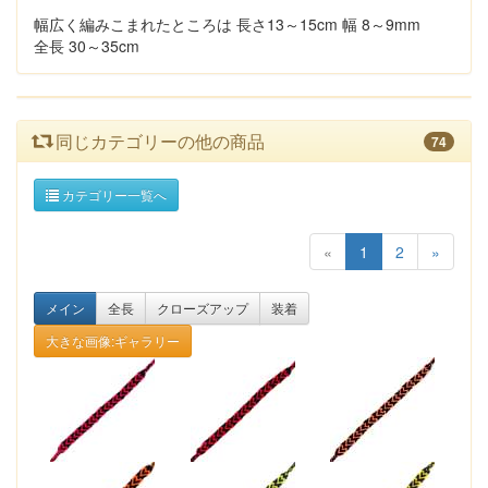
幅広く編みこまれたところは 長さ13～15cm 幅 8～9mm
全長 30～35cm
同じカテゴリーの他の商品
74
カテゴリー一覧へ
«
1
2
»
メイン
全長
クローズアップ
装着
大きな画像:ギャラリー