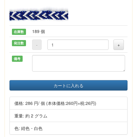
189 個
在庫数
発注数
-
+
備考
カートに入れる
価格:
286 円
/ 個
(本体価格:260円+税:26円)
重量: 約 2 グラム
色: 紺色・白色