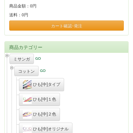
商品金額：
0円
送料：
0円
カート確認･発注
商品カテゴリー
ミサンガ
コットン
ひも[中]タイプ
ひも[中]１色
ひも[中]２色
ひも[中]オリジナル