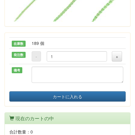
189 個
在庫数
発注数
-
+
備考
カートに入れる
現在のカートの中
合計数量：
0