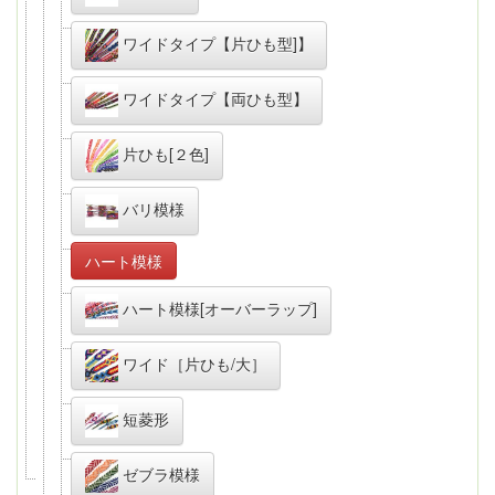
ワイドタイプ【片ひも型]】
ワイドタイプ【両ひも型】
片ひも[２色]
バリ模様
ハート模様
ハート模様[オーバーラップ]
ワイド［片ひも/大］
短菱形
ゼブラ模様