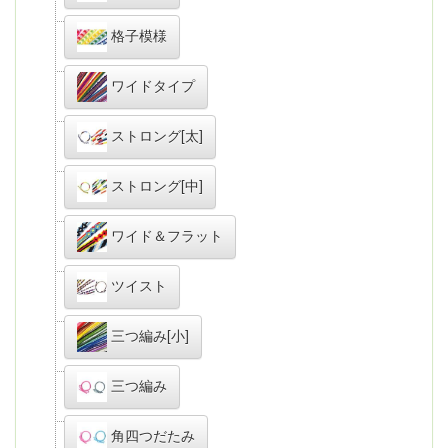
格子模様
ワイドタイプ
ストロング[太]
ストロング[中]
ワイド＆フラット
ツイスト
三つ編み[小]
三つ編み
角四つだたみ