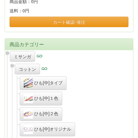
商品金額：
0円
送料：
0円
カート確認･発注
商品カテゴリー
ミサンガ
コットン
ひも[中]タイプ
ひも[中]１色
ひも[中]２色
ひも[中]オリジナル