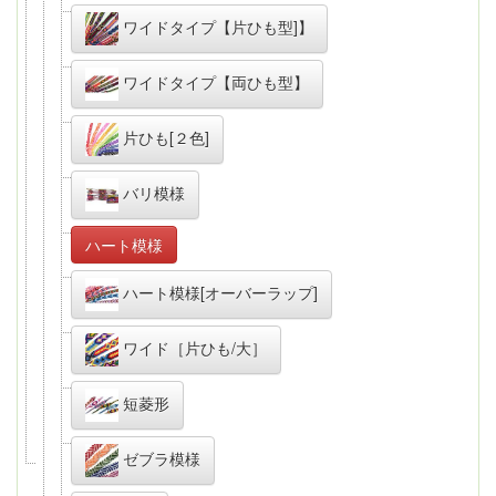
ワイドタイプ【片ひも型]】
ワイドタイプ【両ひも型】
片ひも[２色]
バリ模様
ハート模様
ハート模様[オーバーラップ]
ワイド［片ひも/大］
短菱形
ゼブラ模様