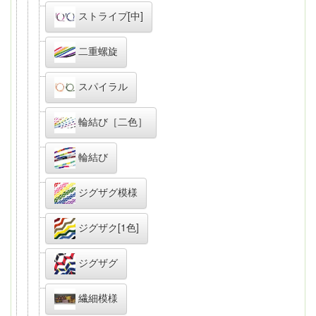
ストライプ[中]
二重螺旋
スパイラル
輪結び［二色］
輪結び
ジグザグ模様
ジグザク[1色]
ジグザグ
繊細模様