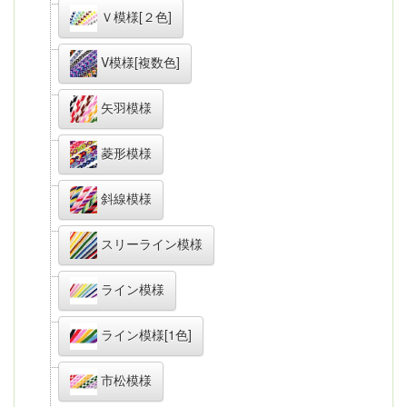
Ｖ模様[２色]
V模様[複数色]
矢羽模様
菱形模様
斜線模様
スリーライン模様
ライン模様
ライン模様[1色]
市松模様