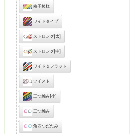
格子模様
ワイドタイプ
ストロング[太]
ストロング[中]
ワイド＆フラット
ツイスト
三つ編み[小]
三つ編み
角四つだたみ