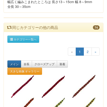
幅広く編みこまれたところは 長さ13～15cm 幅 8～9mm
全長 30～35cm
同じカテゴリーの他の商品
74
カテゴリー一覧へ
«
1
2
»
メイン
全長
クローズアップ
装着
大きな画像:ギャラリー