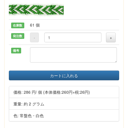
61 個
在庫数
発注数
-
+
備考
カートに入れる
価格:
286 円
/ 個
(本体価格:260円+税:26円)
重量: 約 2 グラム
色: 常盤色・白色