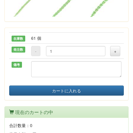
61 個
在庫数
発注数
-
+
備考
カートに入れる
現在のカートの中
合計数量：
0