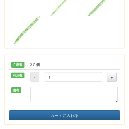
37 個
在庫数
発注数
-
+
備考
カートに入れる