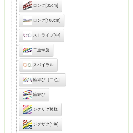
ロング[35cm]
ロング[100cm]
ストライプ[中]
二重螺旋
スパイラル
輪結び［二色］
輪結び
ジグザグ模様
ジグザク[1色]