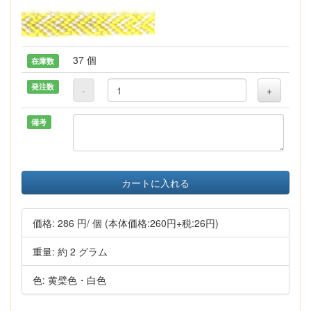
37 個
在庫数
発注数
-
+
備考
カートに入れる
価格:
286 円
/ 個
(本体価格:260円+税:26円)
重量: 約 2 グラム
色: 黄檗色・白色