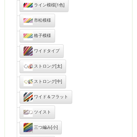
ライン模様[1色]
市松模様
格子模様
ワイドタイプ
ストロング[太]
ストロング[中]
ワイド＆フラット
ツイスト
三つ編み[小]