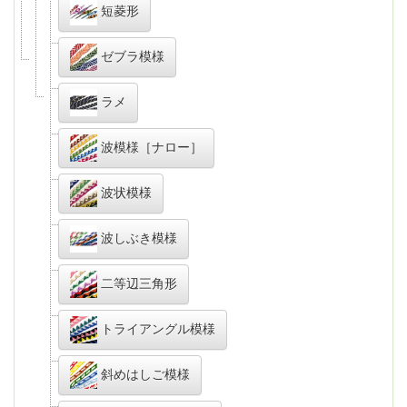
短菱形
ゼブラ模様
ラメ
波模様［ナロー］
波状模様
波しぶき模様
二等辺三角形
トライアングル模様
斜めはしご模様