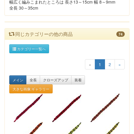
幅広く編みこまれたところは 長さ13～15cm 幅 8～9mm
全長 30～35cm
同じカテゴリーの他の商品
74
カテゴリー一覧へ
«
1
2
»
メイン
全長
クローズアップ
装着
大きな画像:ギャラリー