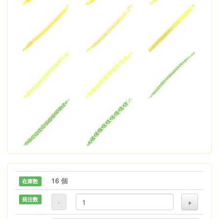
16 個
在庫数
発注数
-
+