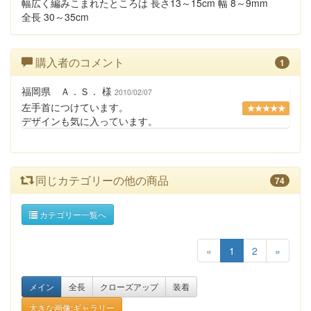
幅広く編みこまれたところは 長さ13～15cm 幅 8～9mm
全長 30～35cm
購入者のコメント
1
福岡県 Ａ．Ｓ． 様
2010/02/07
左手首につけています。
★★★★★
デザインも気に入っています。
同じカテゴリーの他の商品
74
カテゴリー一覧へ
«
1
2
»
メイン
全長
クローズアップ
装着
大きな画像:ギャラリー