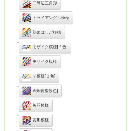
二等辺三角形
トライアングル模様
斜めはしご模様
モザイク模様[２色]
モザイク模様
Ｖ模様[２色]
V模様[複数色]
矢羽模様
菱形模様