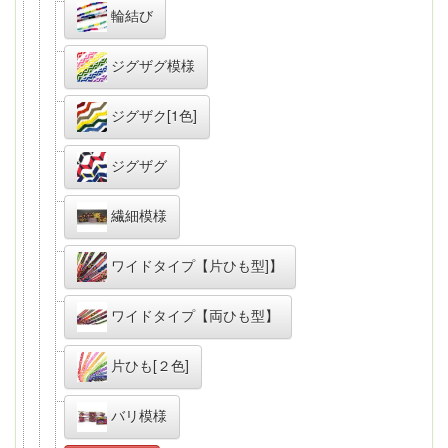
輪結び
ジグザグ模様
ジグザク[1色]
ジグザグ
繊細模様
ワイドタイプ【片ひも型]】
ワイドタイプ【両ひも型】
片ひも[２色]
バリ模様