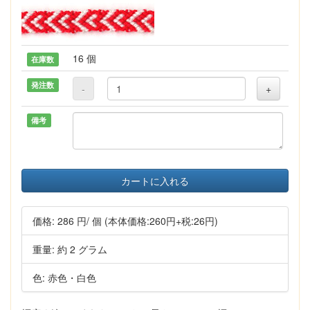
16 個
在庫数
発注数
-
+
備考
カートに入れる
価格:
286 円
/ 個
(本体価格:260円+税:26円)
重量: 約 2 グラム
色: 赤色・白色