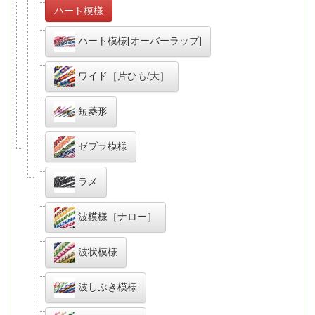
ハート模様
ハート模様[オーバーラップ]
ワイド［片ひも/大］
短菱形
ゼブラ模様
ラメ
波模様［ナロー］
波状模様
波しぶき模様