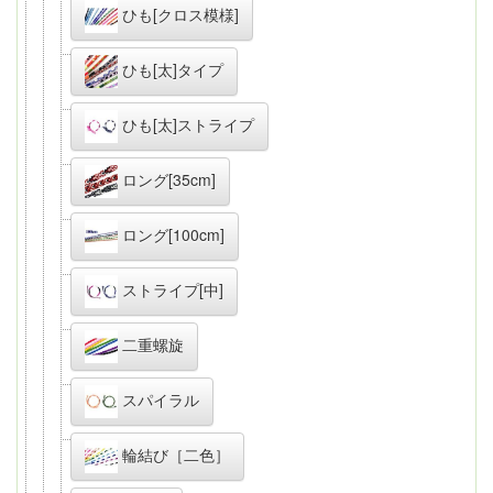
ひも[クロス模様]
ひも[太]タイプ
ひも[太]ストライプ
ロング[35cm]
ロング[100cm]
ストライプ[中]
二重螺旋
スパイラル
輪結び［二色］