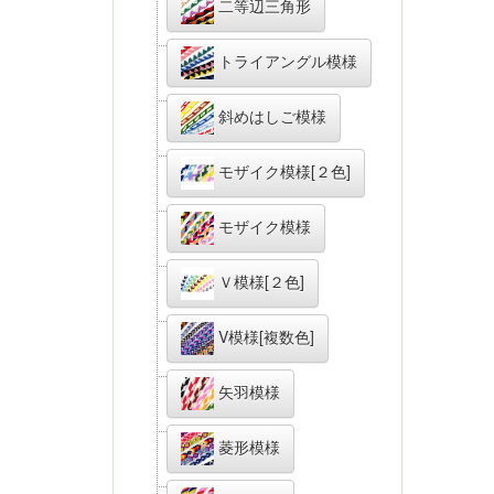
二等辺三角形
トライアングル模様
斜めはしご模様
モザイク模様[２色]
モザイク模様
Ｖ模様[２色]
V模様[複数色]
矢羽模様
菱形模様