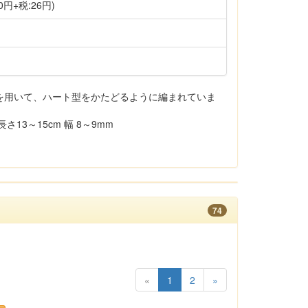
0円+税:26円)
を用いて、ハート型をかたどるように編まれていま
13～15cm 幅 8～9mm
74
«
1
2
»