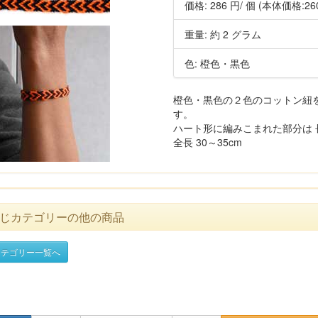
価格:
286 円
/ 個
(本体価格:26
重量: 約 2 グラム
色: 橙色・黒色
橙色・黒色の２色のコットン紐
す。
ハート形に編みこまれた部分は 長さ
全長 30～35cm
じカテゴリーの他の商品
テゴリー一覧へ