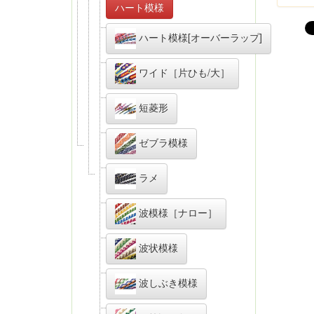
ハート模様
ハート模様[オーバーラップ]
ワイド［片ひも/大］
短菱形
ゼブラ模様
ラメ
波模様［ナロー］
波状模様
波しぶき模様