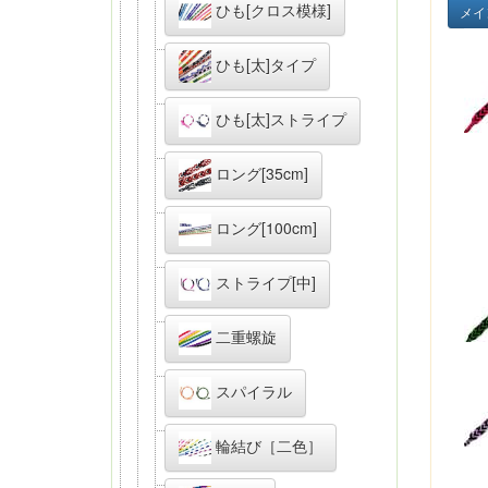
ひも[クロス模様]
メイ
ひも[太]タイプ
ひも[太]ストライプ
ロング[35cm]
ロング[100cm]
ストライプ[中]
二重螺旋
スパイラル
輪結び［二色］