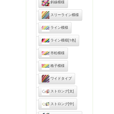
斜線模様
スリーライン模様
ライン模様
ライン模様[1色]
市松模様
格子模様
ワイドタイプ
ストロング[太]
ストロング[中]