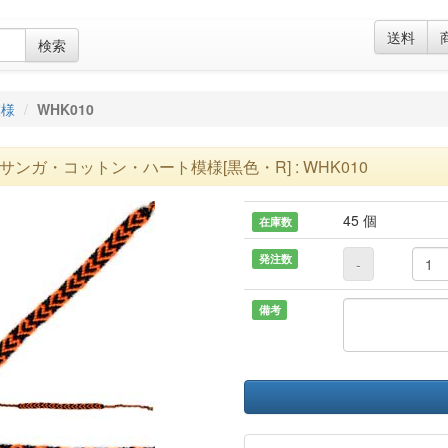
送料
検索
模様
WHK010
サンガ・コットン・ハート模様[黒色・R] : WHK010
45 個
在庫数
発注数
-
備考