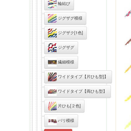
輪結び
ジグザグ模様
ジグザク[1色]
ジグザグ
繊細模様
ワイドタイプ【片ひも型]】
ワイドタイプ【両ひも型】
片ひも[２色]
バリ模様