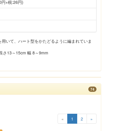
0円+税:26円)
を用いて、ハート型をかたどるように編まれていま
13～15cm 幅 8～9mm
74
«
1
2
»