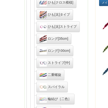
ひも[クロス模様]
メイ
ひも[太]タイプ
ひも[太]ストライプ
ロング[35cm]
ロング[100cm]
ストライプ[中]
二重螺旋
スパイラル
輪結び［二色］