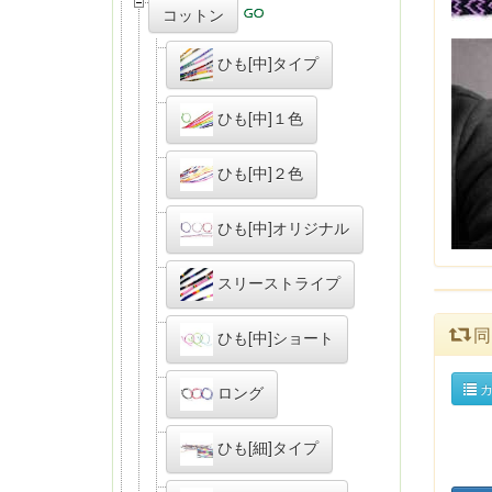
コットン
ひも[中]タイプ
ひも[中]１色
ひも[中]２色
ひも[中]オリジナル
スリーストライプ
同
ひも[中]ショート
カ
ロング
ひも[細]タイプ