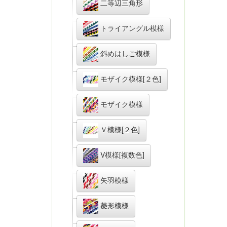
二等辺三角形
トライアングル模様
斜めはしご模様
モザイク模様[２色]
モザイク模様
Ｖ模様[２色]
V模様[複数色]
矢羽模様
菱形模様