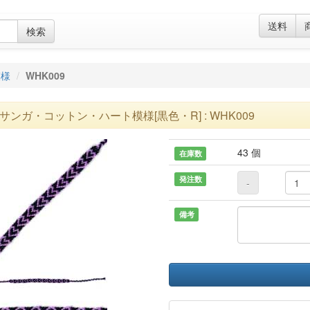
送料
検索
模様
WHK009
サンガ・コットン・ハート模様[黒色・R] : WHK009
43 個
在庫数
発注数
-
備考