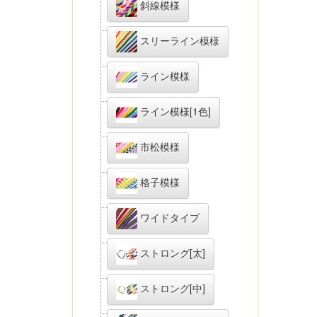
斜線模様
スリーライン模様
ライン模様
ライン模様[1色]
市松模様
格子模様
ワイドタイプ
ストロング[太]
ストロング[中]