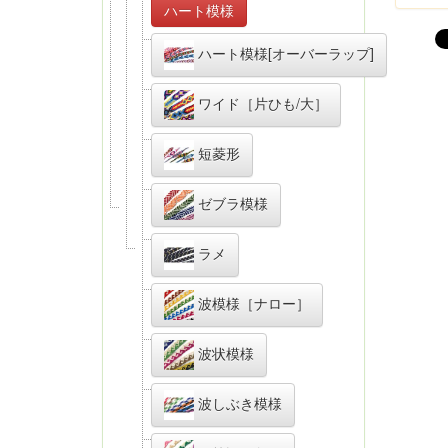
ハート模様
ハート模様[オーバーラップ]
ワイド［片ひも/大］
短菱形
ゼブラ模様
ラメ
波模様［ナロー］
波状模様
波しぶき模様