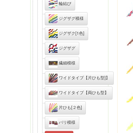
輪結び
ジグザグ模様
ジグザク[1色]
ジグザグ
繊細模様
ワイドタイプ【片ひも型]】
ワイドタイプ【両ひも型】
片ひも[２色]
バリ模様