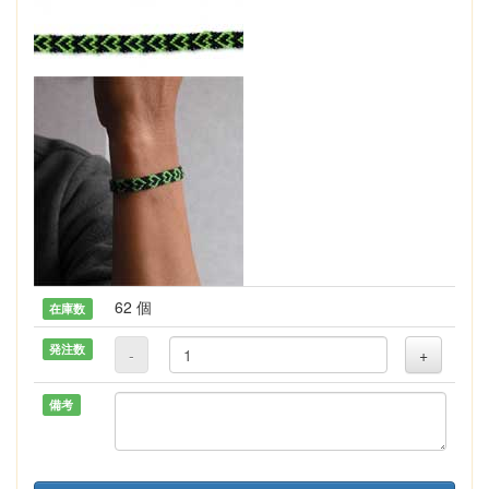
62 個
在庫数
発注数
-
+
備考