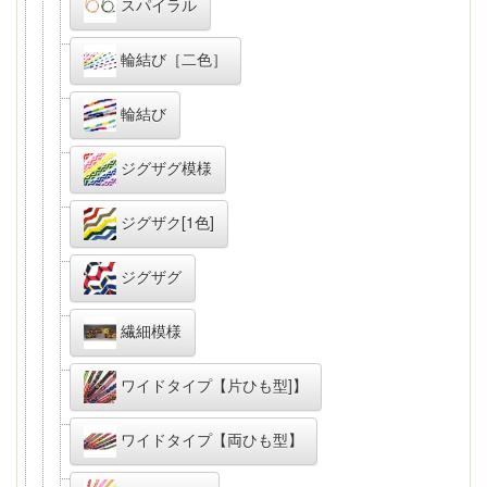
スパイラル
輪結び［二色］
輪結び
ジグザグ模様
ジグザク[1色]
ジグザグ
繊細模様
ワイドタイプ【片ひも型]】
ワイドタイプ【両ひも型】