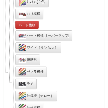
片ひも[２色]
バリ模様
ハート模様
ハート模様[オーバーラップ]
ワイド［片ひも/大］
短菱形
ゼブラ模様
ラメ
波模様［ナロー］
波状模様