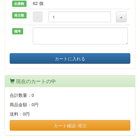
62 個
在庫数
発注数
-
+
備考
カートに入れる
現在のカートの中
合計数量：
0
商品金額：
0円
送料：
0円
カート確認･発注