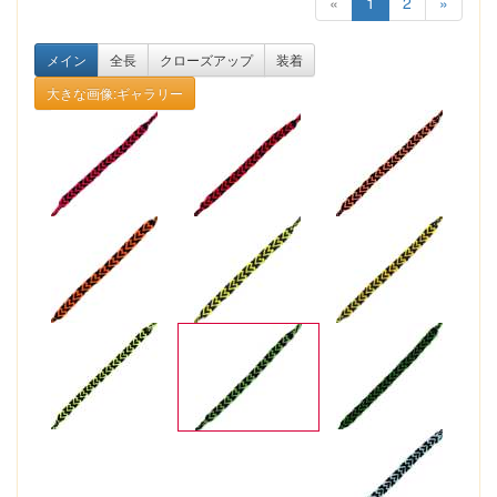
«
1
2
»
メイン
全長
クローズアップ
装着
大きな画像:ギャラリー