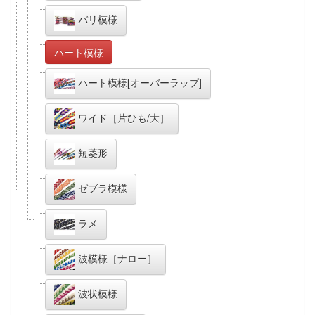
バリ模様
ハート模様
ハート模様[オーバーラップ]
ワイド［片ひも/大］
短菱形
ゼブラ模様
ラメ
波模様［ナロー］
波状模様