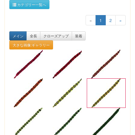
カテゴリー一覧へ
«
1
2
»
メイン
全長
クローズアップ
装着
大きな画像:ギャラリー