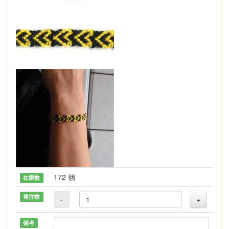
172 個
在庫数
発注数
-
+
備考