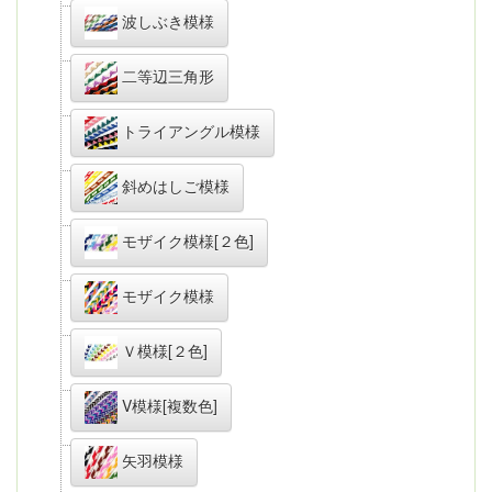
波しぶき模様
二等辺三角形
トライアングル模様
斜めはしご模様
モザイク模様[２色]
モザイク模様
Ｖ模様[２色]
V模様[複数色]
矢羽模様