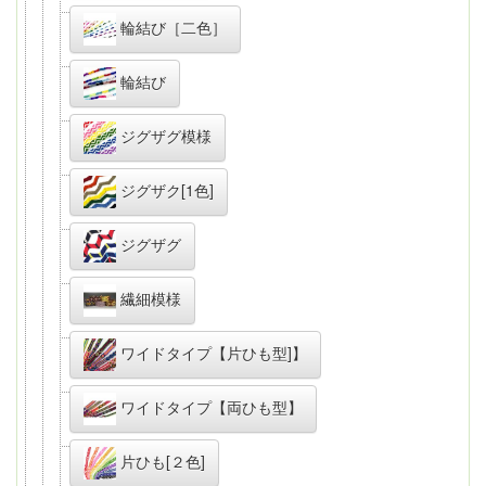
輪結び［二色］
輪結び
ジグザグ模様
ジグザク[1色]
ジグザグ
繊細模様
ワイドタイプ【片ひも型]】
ワイドタイプ【両ひも型】
片ひも[２色]