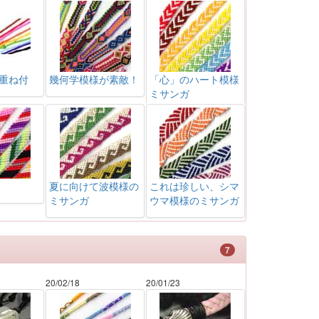
重ね付
幾何学模様が素敵！
「心」のハート模様
ミサンガ
夏に向けて波模様の
これは珍しい、シマ
ミサンガ
ウマ模様のミサンガ
7
20/02/18
20/01/23