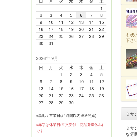
日
月
火
水
木
金
土
1
2
3
4
5
6
7
8
9
10
11
12
13
14
15
16
17
18
19
20
21
22
も状
23
24
25
26
27
28
29
下さ
30
31
2026年 9月
日
月
火
水
木
金
土
1
2
3
4
5
6
7
8
9
10
11
12
13
14
15
16
17
18
19
20
21
22
23
24
25
26
27
28
29
30
ミサ
※黒地：営業日(24時間以内発送開始)
※赤字は休業日(注文受付・商品発送休み)
ミサン
です
な雰