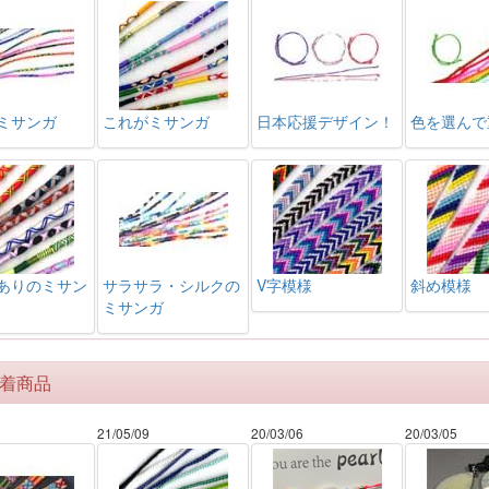
ミサンガ
これがミサンガ
日本応援デザイン！
色を選んで
ありのミサン
サラサラ・シルクの
V字模様
斜め模様
ミサンガ
着商品
21/05/09
20/03/06
20/03/05