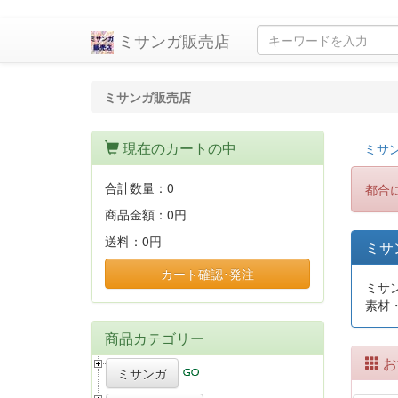
ミサンガ販売店
ミサンガ販売店
現在のカートの中
ミサ
合計数量：
0
都合
商品金額：
0円
送料：
0円
ミサ
カート確認･発注
ミサ
素材
商品カテゴリー
お
ミサンガ