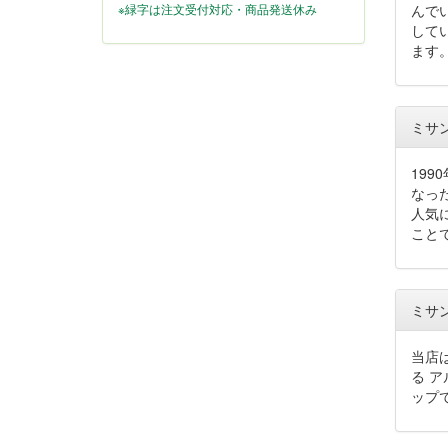
んで
※緑字は注文受付対応・商品発送休み
して
ます
ミサ
19
なっ
人気
こと
ミサ
当店
る 
ップ