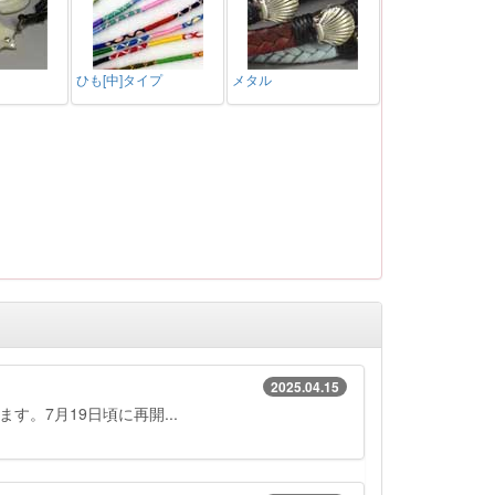
ひも[中]タイプ
メタル
2025.04.15
す。7月19日頃に再開...