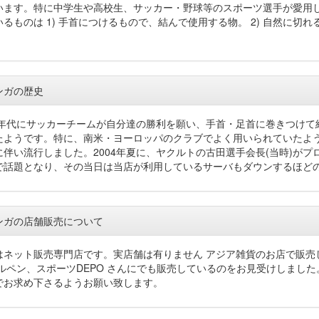
います。特に中学生や高校生、サッカー・野球等のスポーツ選手が愛用し
いるものは 1) 手首につけるもので、結んで使用する物。 2) 自然に
。
ンガの歴史
90年代にサッカーチームが自分達の勝利を願い、手首・足首に巻きつけ
たようです。特に、南米・ヨーロッパのクラブでよく用いられていたよう
に伴い流行しました。2004年夏に、ヤクルトの古田選手会長(当時)が
で話題となり、その当日は当店が利用しているサーバもダウンするほど
ンガの店舗販売について
はネット販売専門店です。実店舗は有りません アジア雑貨のお店で販売
アルペン、スポーツDEPO さんにでも販売しているのをお見受けしまし
でお求め下さるようお願い致します。