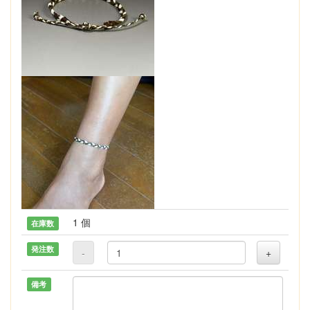
1 個
在庫数
発注数
-
+
備考