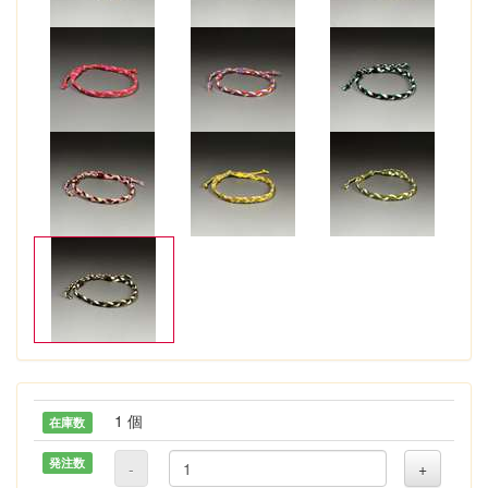
1 個
在庫数
発注数
-
+