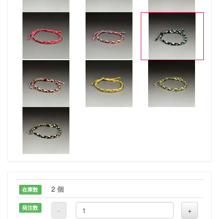
2 個
在庫数
発注数
-
+