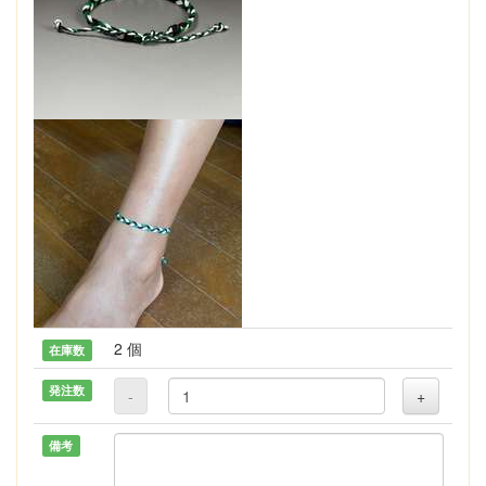
2 個
在庫数
発注数
-
+
備考