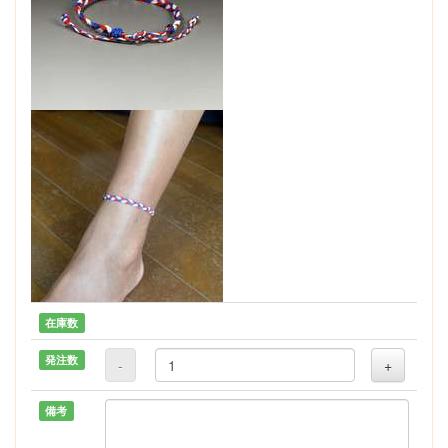
在庫数
発注数
-
+
備考