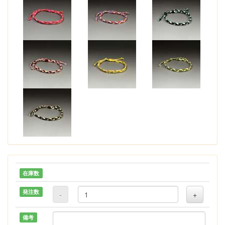
在庫数
発注数
-
+
備考