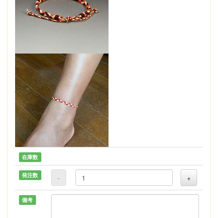
在庫数
発注数
-
+
備考