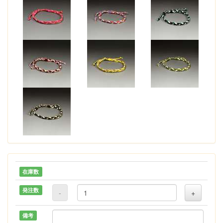
在庫数
発注数
-
+
備考