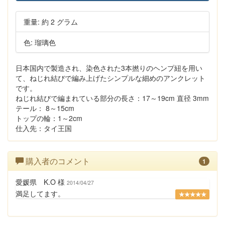
重量: 約 2 グラム
色: 瑠璃色
日本国内で製造され、染色された3本撚りのヘンプ紐を用い
て、ねじれ結びで編み上げたシンプルな細めのアンクレット
です。
ねじれ結びで編まれている部分の長さ：17～19cm 直径 3mm
テール： 8～15cm
トップの輪：1～2cm
仕入先：タイ王国
購入者のコメント
1
愛媛県 K.O 様
2014/04/27
満足してます。
★★★★★