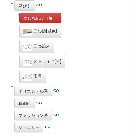
麻ひも
ねじれ結び［細］
三つ編[単色]
三つ編み
ストライプ[中]
宝貝
ポリエステル系
真鍮鈴
ファッション系
ジュエリー