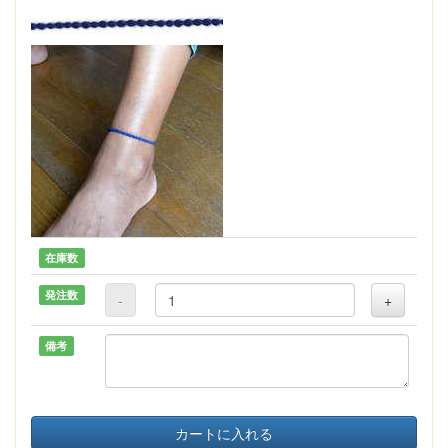
在庫数
発注数
-
+
備考
カートに入れる